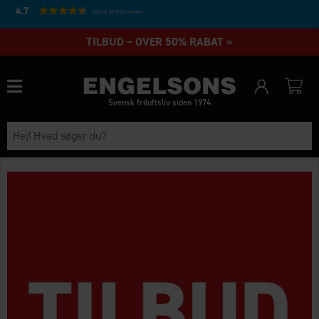
4.7
Baseret på 27231 stemmer
TILBUD – OVER 50% RABAT »
Svensk friluftsliv siden 1974