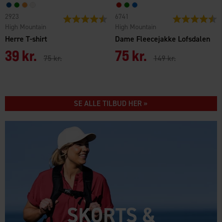
2923
6741
Vurdering:
4.5 ud af 5 stjerner
Vurdering:
4
High Mountain
High Mountain
Herre T-shirt
Dame Fleecejakke Lofsdalen
39 kr.
75 kr.
75 kr.
149 kr.
SE ALLE TILBUD HER »
SKORTS &