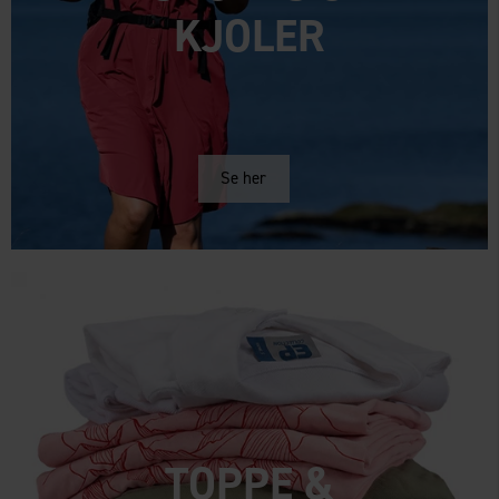
KJOLER
Se her
TOPPE &