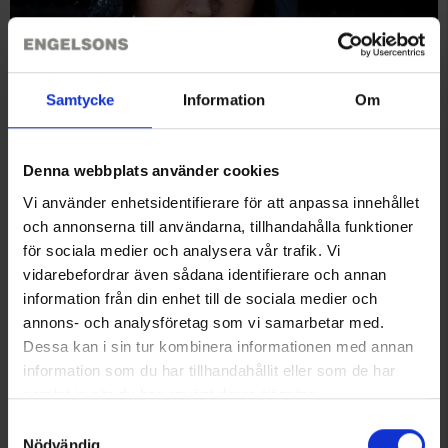
KLAR TIL
REGN?
Samtycke
Information
Om
Denna webbplats använder cookies
Vi använder enhetsidentifierare för att anpassa innehållet
och annonserna till användarna, tillhandahålla funktioner
Se her
för sociala medier och analysera vår trafik. Vi
vidarebefordrar även sådana identifierare och annan
information från din enhet till de sociala medier och
annons- och analysföretag som vi samarbetar med.
Dessa kan i sin tur kombinera informationen med annan
information som du har tillhandahållit eller som de har
samlat in när du har använt deras tjänster.
Läs mer om hur vi använder cookies
Samtyckesval
Nödvändig