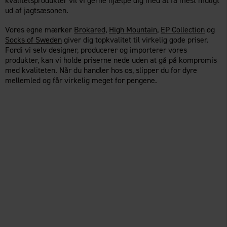
kvalitetsprodukter vil vi gerne hjælpe dig med at få mest muligt
ud af jagtsæsonen.
Vores egne mærker
Brokared
,
High Mountain
,
EP Collection
og
Socks of Sweden
giver dig topkvalitet til virkelig gode priser.
Fordi vi selv designer, producerer og importerer vores
produkter, kan vi holde priserne nede uden at gå på kompromis
med kvaliteten. Når du handler hos os, slipper du for dyre
mellemled og får virkelig meget for pengene.