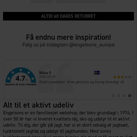
ALTID 60 DAGES RETURRET
Få endnu mere inspiration!
Følg os på Instagram @engelsons_europe
Forfatter:
Siri W
4.7
Dato:
2026-08-03
/5
Tekst:
Altid en fornøjelse - meget ukompliceret
BASERET PÅ 27231 STEMMER
Skift
Skift
Skift
Skift
til
til
til
til
Alt til et aktivt udeliv
#
#
#
#
kundeudtalelse
kundeudtale
kundeudt
kunde
Engelsons er en familieejet webshop, der blev grundlagt i 1974. I
over 50 år har vi leveret kvalitets tøj, sko og udstyr til et aktivt
udeliv. Til dig, der går på jagt, har vi et stort udvalg af jagtsæt,
funktionelt jagttøj og udstyr til jagthunden. Med vores