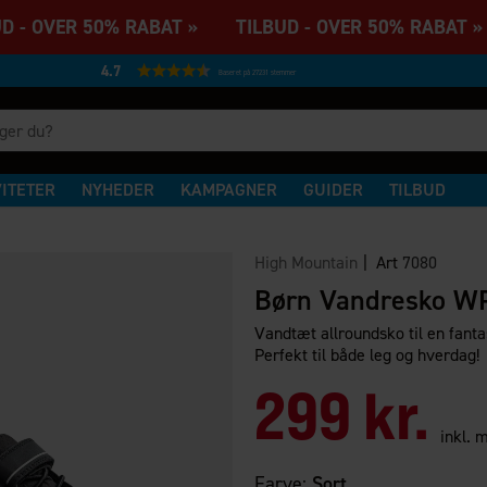
 - OVER 50% RABAT » TILBUD - OVER 50% RABAT »
4.7
Baseret på 27231 stemmer
VITETER
NYHEDER
KAMPAGNER
GUIDER
TILBUD
High Mountain
| Art
7080
Børn Vandresko WP
Vandtæt allroundsko til en fanta
Perfekt til både leg og hverdag!
299 kr.
inkl.
Farve:
Sort