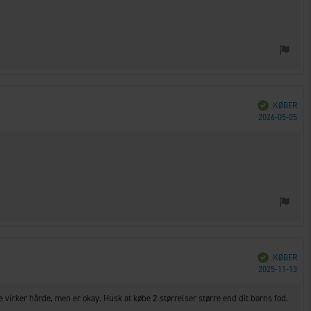
Verificeret
KØBER
Køb
2026-05-05
Verificeret
KØBER
Køb
2025-11-13
e virker hårde, men er okay. Husk at købe 2 størrelser større end dit barns fod.