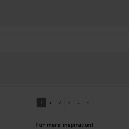
1
2
3
4
5
»
For mere inspiration!