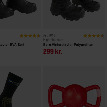
er
Vurdering:
4.6 ud af 5 stjerner
4816
Vurdering:
4
High Mountain
tøvler EVA Sort
Børn Vinterstøvler Polyurethan
299 kr.