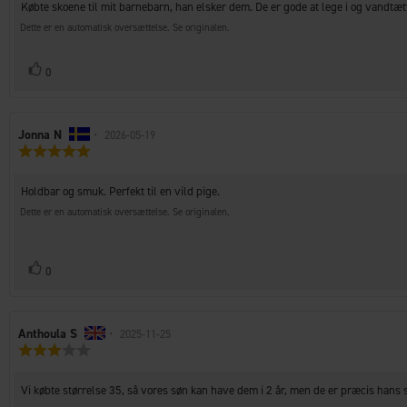
Tekst
Købte skoene til mit barnebarn, han elsker dem. De er gode at lege i og vandtæt
af
til
5
Dette er en automatisk oversættelse. Se originalen.
stjerner
bedømmelsen:
Stem
stemme(r)
0
op
Forfatter
Jonna N
•
Bedømmelsesdato:
2026-05-19
Vurdering:
af
5.0
bedømmelsen:
ud
Tekst
Holdbar og smuk. Perfekt til en vild pige.
af
til
5
Dette er en automatisk oversættelse. Se originalen.
stjerner
bedømmelsen:
Stem
stemme(r)
0
op
Forfatter
Anthoula S
•
Bedømmelsesdato:
2025-11-25
Vurdering:
af
3.0
bedømmelsen:
ud
Tekst
Vi købte størrelse 35, så vores søn kan have dem i 2 år, men de er præcis hans st
af