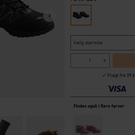
Vælg størrelse
Fragt fra 39 k
Findes også i flere farver
OrganoTex Spray-On
Textile Waterproofing