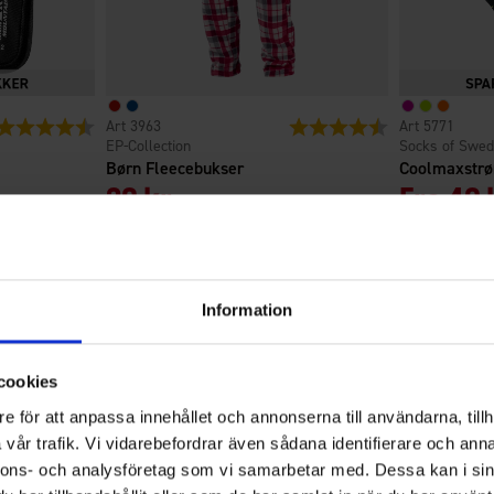
Vurdering:
4.4 ud af 5 stjerner
3963
Vurdering:
4.9 ud af 5 stjern
5771
EP-Collection
Socks of Swe
Børn Fleecebukser
Coolmaxstr
39 kr.
Fra
49 
69 kr.
4.3
Information
cookies
Vurdering:4.3
ud
e för att anpassa innehållet och annonserna till användarna, tillh
Baseret på 36 stemmer og 33
af
anmeldelser
vår trafik. Vi vidarebefordrar även sådana identifierare och anna
5
nnons- och analysföretag som vi samarbetar med. Dessa kan i sin
stjerner