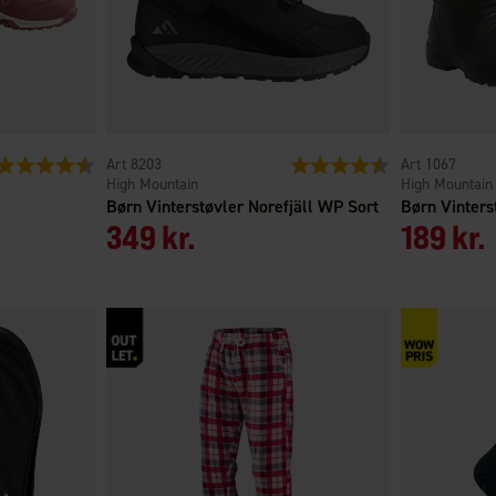
Vurdering:
4.3 ud af 5 stjerner
8203
Vurdering:
4.5 ud af 5 stjern
1067
High Mountain
High Mountain
Børn Vinterstøvler Norefjäll WP Sort
Børn Vinters
349 kr.
189 kr.