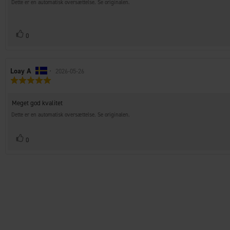
til
5
Dette er en automatisk oversættelse. Se originalen.
stjerner
bedømmelsen:
Stem
stemme(r)
0
op
Forfatter
Loay A
•
Bedømmelsesdato:
2026-05-26
Vurdering:
af
5.0
bedømmelsen:
ud
Tekst
Meget god kvalitet
af
til
5
Dette er en automatisk oversættelse. Se originalen.
stjerner
bedømmelsen:
Stem
stemme(r)
0
op