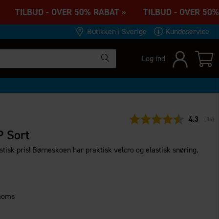
 TILBUD - OVER 50% RABAT » TILBUD - OVER 50% 
Butikken i Sverige
Kundeservice
Log ind
Gennemsn
4.3
(
stem
36
)
 Sort
stisk pris! Børneskoen har praktisk velcro og elastisk snøring.
 moms