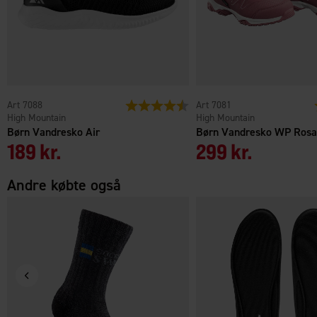
7088
Vurdering:
4.5 ud af 5 stjerner
7081
High Mountain
High Mountain
Børn Vandresko Air
Børn Vandresko WP Rosa
189 kr.
299 kr.
Andre købte også