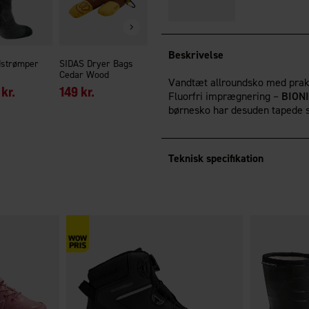
149 kr.
Beskrivelse
dstrømper
SIDAS Dryer Bags
Cedar Wood
Vandtæt allroundsko med prakti
kr.
149 kr.
Fluorfri imprægnering –
BIONI
børnesko har desuden tapede
Teknisk specifikation