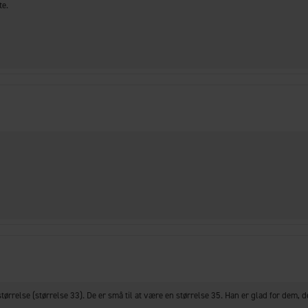
te.
ørrelse (størrelse 33). De er små til at være en størrelse 35. Han er glad for dem, d