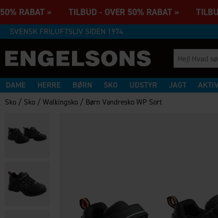
50% RABAT » TILBUD - OVER 50% RABAT » TILBUD
SVENSK FRILUFTSLIV SIDEN 1974
DAME
HERRE
BØRN
SKO
UDSTYR
JAGT
AKTI
/
/
/
Sko
Sko
Walkingsko
Børn Vandresko WP Sort