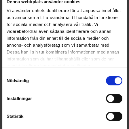
Denna webbplats använder cookies
Vi använder enhetsidentifierare för att anpassa innehållet
och annonserna till användarna, tillhandahålla funktioner
för sociala medier och analysera vår trafik. Vi
vidarebefordrar även sådana identifierare och annan
information från din enhet till de sociala medier och
+
2
+
3
Herre Outdoor bukser Helags
Stretchbælte
annons- och analysföretag som vi samarbetar med.
349 kr.
Fra
49 kr.
Dessa kan i sin tur kombinera informationen med annan
information som du har tillhandahållit eller som de har
Lignende produkter
samlat in när du har använt deras tjänster.
Läs mer om hur vi använder cookies
Samtyckesval
Nödvändig
Inställningar
Statistik