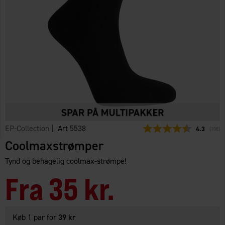
EP-Collection
| Art
5538
Gennemsni
4.3
(
stemm
108
)
Coolmaxstrømper
Tynd og behagelig coolmax-strømpe!
Fra
35 kr.
Køb 1 par for
39 kr