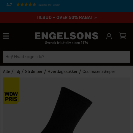
4.7
Baseret på 27231 stemmer
TILBUD – OVER 50% RABAT »
Svensk friluftsliv siden 1974
/
/
/
/
Alle
Tøj
Strømper
Hverdagssokker
Coolmaxstrømper