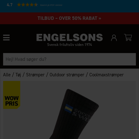
4.7
Baseret på 27231 stemmer
TILBUD – OVER 50% RABAT »
Svensk friluftsliv siden 1974
/
/
/
/
Alle
Tøj
Strømper
Outdoor strømper
Coolmaxstrømper