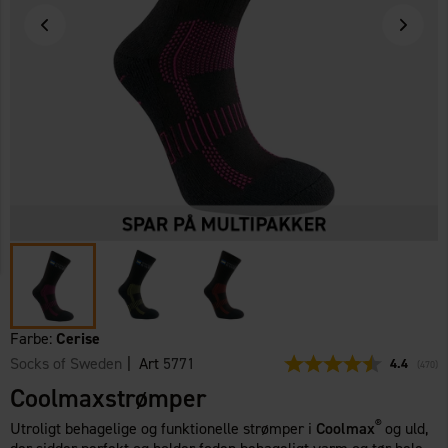
Farbe:
Cerise
Socks of Sweden
| Art
5771
Gennemsni
4.4
(
stemm
470
)
Coolmaxstrømper
®
Utroligt behagelige og funktionelle strømper i
Coolmax
og uld,