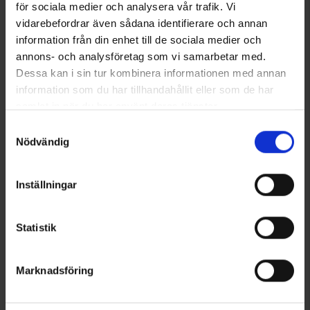
för sociala medier och analysera vår trafik. Vi
vidarebefordrar även sådana identifierare och annan
information från din enhet till de sociala medier och
Du har måske også brug for
annons- och analysföretag som vi samarbetar med.
Dessa kan i sin tur kombinera informationen med annan
information som du har tillhandahållit eller som de har
samlat in när du har använt deras tjänster.
Läs mer om hur vi använder cookies
Samtyckesval
Nödvändig
Inställningar
+
3
Statistik
Bælte Brokared
Stretchbælte
Fra
59 kr.
Fra
49 kr.
Marknadsföring
Lignende produkter
Andre købte også