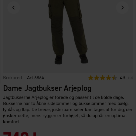
Brokared
| Art
6864
Gennemsni
4.5
(
stem
13
)
Dame Jagtbukser Arjeplog
Jagtbukserne Arjeplog er forede og passer til de kolde dage.
Bukserne har to åbne sidelommer og bukselommer med bælg,
lynlås og flap. De brede, justerbare seler kan tages af for dig, der
ønsker dette, mens ryggen er forhøjet, så du opnår en optimal
komfort.