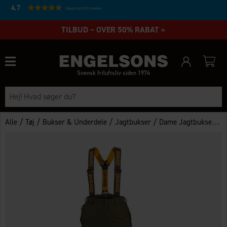
4.7
Baseret på 27231 stemmer
TILBUD – OVER 50% RABAT »
Svensk friluftsliv siden 1974
/
/
/
/
Alle
Tøj
Bukser & Underdele
Jagtbukser
Dame Jagtbukser Arjeplog