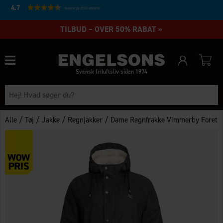
4.7
Baseret på 27231 stemmer
TILBUD – OVER 50% RABAT »
Svensk friluftsliv siden 1974
/
/
/
/
Alle
Tøj
Jakke
Regnjakker
Dame Regnfrakke Vimmerby Foret