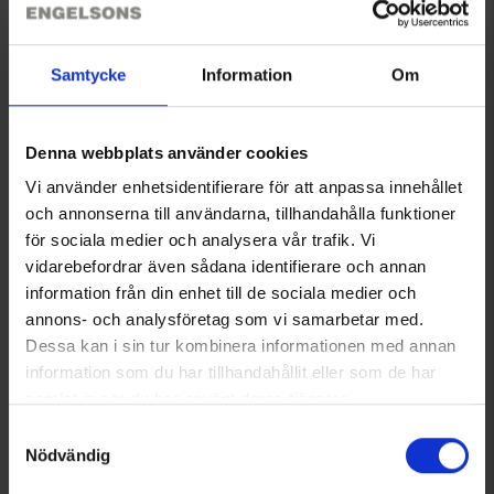
Anmeldelser
Samtycke
Information
Om
Du har måske også brug for
Denna webbplats använder cookies
Vi använder enhetsidentifierare för att anpassa innehållet
och annonserna till användarna, tillhandahålla funktioner
för sociala medier och analysera vår trafik. Vi
vidarebefordrar även sådana identifierare och annan
information från din enhet till de sociala medier och
annons- och analysföretag som vi samarbetar med.
Dessa kan i sin tur kombinera informationen med annan
information som du har tillhandahållit eller som de har
samlat in när du har använt deras tjänster.
Dame Trøje Bambus
Gummistøvler Wood
Läs mer om hur vi använder cookies
Samtyckesval
Fra
95 kr.
375 kr.
Nödvändig