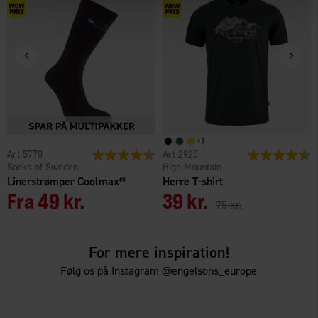
+
1
5770
Vurdering:
4.6 ud af 5 stjerner
2925
Vurdering:
4
Socks of Sweden
High Mountain
Linerstrømper Coolmax®
Herre T-shirt
Fra
49 kr.
39 kr.
75 kr.
For mere inspiration!
Følg os på Instagram @engelsons_europe