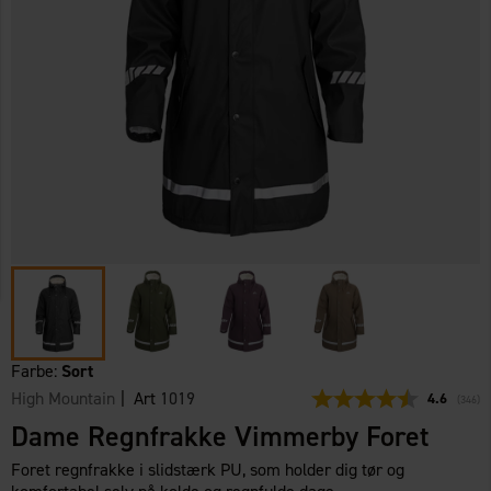
Farbe:
Sort
High Mountain
| Art
1019
Gennemsni
4.6
(
stemm
346
)
Dame Regnfrakke Vimmerby Foret
Foret regnfrakke i slidstærk PU, som holder dig tør og