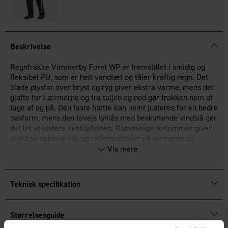
Beskrivelse
Regnfrakke Vimmerby Foret WP er fremstillet i smidig og
fleksibel PU, som er helt vandtæt og tåler kraftig regn. Det
bløde plysfor over bryst og ryg giver ekstra varme, mens det
glatte for i ærmerne og fra taljen og ned gør frakken nem at
tage af og på. Den faste hætte kan nemt justeres for en bedre
pasform, mens den tovejs lynlås med beskyttende vindslå gør
det let at justére ventilationen. Rummelige forlommer giver
praktisk opbevaring, og refleksdetaljer på ærmerne og
forneden bidrager til øget synlighed i mørke.
Vis mere
Vandtæt og vindtæt PU
Varmende plysfor over bryst og ryg
Teknisk specifikation
Refleksdetaljer for øget synlighed
OEKO-TEX®
Standard 100-certificeret.
Størrelsesguide