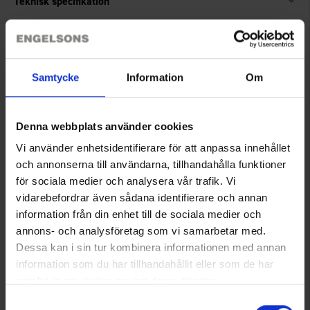
Teknisk specifikation
Størrelsesguide
Samtycke
Information
Om
Anmeldelser
Denna webbplats använder cookies
Du har måske også brug for
Vi använder enhetsidentifierare för att anpassa innehållet
och annonserna till användarna, tillhandahålla funktioner
för sociala medier och analysera vår trafik. Vi
vidarebefordrar även sådana identifierare och annan
information från din enhet till de sociala medier och
annons- och analysföretag som vi samarbetar med.
Dessa kan i sin tur kombinera informationen med annan
information som du har tillhandahållit eller som de har
samlat in när du har använt deras tjänster.
Läs mer om hur vi använder cookies
Samtyckesval