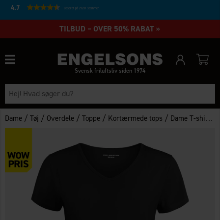
4.7
Baseret på 27231 stemmer
TILBUD – OVER 50% RABAT »
Svensk friluftsliv siden 1974
/
/
/
/
/
Dame
Tøj
Overdele
Toppe
Kortærmede tops
Dame T-shirt Bambus