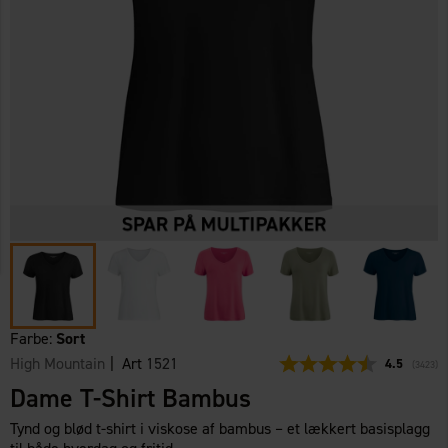
Farbe:
Sort
High Mountain
| Art
1521
Gennemsnit
4.5
(
stemme
3423
)
Dame T-Shirt Bambus
Tynd og blød t-shirt i viskose af bambus – et lækkert basisplagg