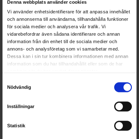
Denna webbplats använder cookies
Vi använder enhetsidentifierare för att anpassa innehållet
och annonserna till användarna, tillhandahålla funktioner
för sociala medier och analysera vår trafik. Vi
vidarebefordrar även sådana identifierare och annan
Herre T-shirt Bambus
Dame T-shirt
Fra
75 kr.
Fra
49 kr.
information från din enhet till de sociala medier och
annons- och analysföretag som vi samarbetar med.
Dessa kan i sin tur kombinera informationen med annan
Lignende produkter
information som du har tillhandahållit eller som de har
samlat in när du har använt deras tjänster.
Läs mer om hur vi använder cookies
Samtyckesval
Nödvändig
Inställningar
Statistik
Vurdering:
4.3 ud af 5 stjerner
Vurdering:
4