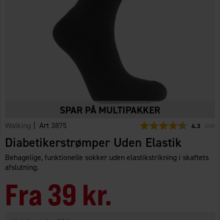
Walking
| Art
3875
Gennemsni
4.3
(
stemm
268
)
Diabetikerstrømper Uden Elastik
Behagelige, funktionelle sokker uden elastikstrikning i skaftets
afslutning.
Fra
39 kr.