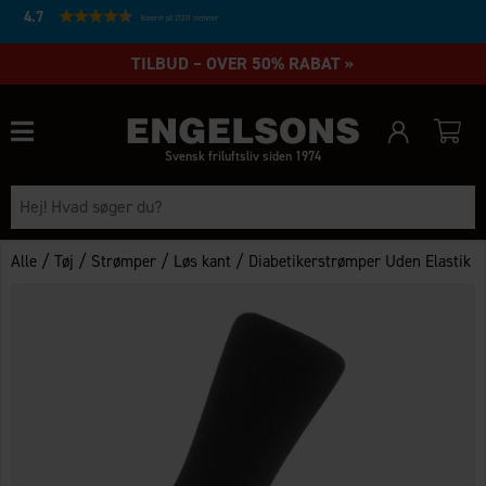
4.7
Baseret på 27231 stemmer
TILBUD – OVER 50% RABAT »
Svensk friluftsliv siden 1974
/
/
/
/
Alle
Tøj
Strømper
Løs kant
Diabetikerstrømper Uden Elastik