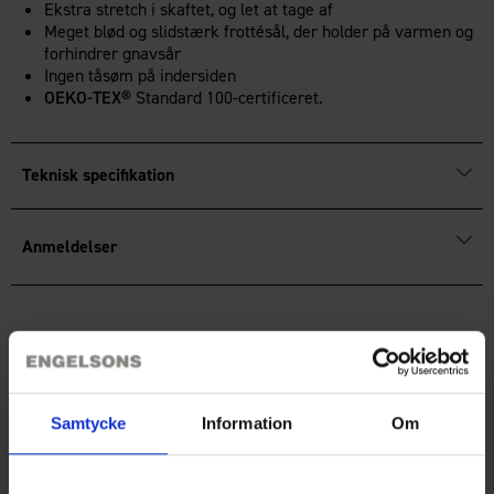
Ekstra stretch i skaftet, og let at tage af
Meget blød og slidstærk frottésål, der holder på varmen og
forhindrer gnavsår
Ingen tåsøm på indersiden
OEKO-TEX®
Standard 100-certificeret.
Teknisk specifikation
Anmeldelser
Du har måske også brug for
Samtycke
Information
Om