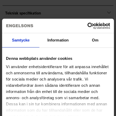
rembøjlerem 2 cm bred
OBS! Husk at trække remmen en ekstra gang gennem
Teknisk specifikation
spænderne for at sikre, at geværet sidder ordentligt fast!
Velcrolukningen er kun beregnet til at holde selve remmen på
plads – ikke geværet.
Anmeldelser
Samtycke
Information
Om
Du har måske også brug for
Denna webbplats använder cookies
Vi använder enhetsidentifierare för att anpassa innehållet
och annonserna till användarna, tillhandahålla funktioner
för sociala medier och analysera vår trafik. Vi
vidarebefordrar även sådana identifierare och annan
information från din enhet till de sociala medier och
annons- och analysföretag som vi samarbetar med.
Dessa kan i sin tur kombinera informationen med annan
information som du har tillhandahållit eller som de har