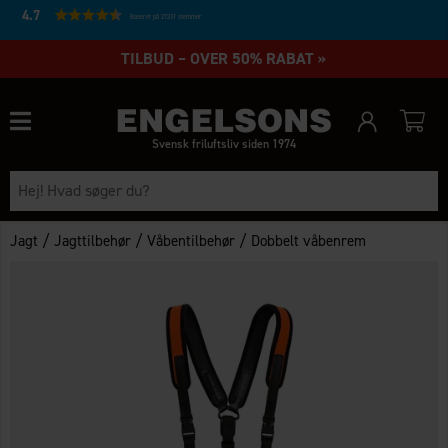
4.7
Baseret på 27231 stemmer
TILBUD – OVER 50% RABAT »
Svensk friluftsliv siden 1974
/
/
/
Jagt
Jagttilbehør
Våbentilbehør
Dobbelt våbenrem