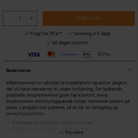
Tilføj til kurv
Fragt fra 39 kr*
Levering 3-5 dage
60 dages returret
Beskrivelse
Våbenremmen er udviklet til hundeførere og aktive jægere,
der vil have hænderne fri under forflytning. De fjedrende,
polstrede neoprenremme giver høj komfort, mens
brystremmen med hurtigspænde holder remmene sikkert på
plads. Længden kan justeres, så du får en behagelig og
personlig pasform.
Fjedrende og polstrede neoprenremme
Brystrem med praktisk hurtigspænde
Vis mere
Maks. længde 104 cm, polstret skulderrem 37 x 3,5 cm,