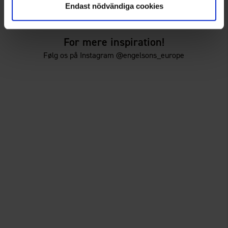
39 kr.
39 kr.
Endast nödvändiga cookies
75 kr.
75 kr.
For mere inspiration!
Følg os på Instagram @engelsons_europe