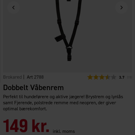
Brokared
| Art
2788
Gennemsni
3.7
(
stem
15
)
Dobbelt Våbenrem
Perfekt til hundeførere og aktive jægere! Brystrem og lynlås
samt Fjerende, polstrede remme med neopren, der giver
optimal bærekomfort.
149 kr.
inkl. moms