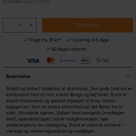
Anbefalet pris:
3.729 kr.
Tilføj til kurv
Fragt fra 39 kr*
Levering 3-5 dage
60 dages returret
Beskrivelse
Stabilt og sikkert hundebur af aluminium. Den gode funktion er
kombineret med et rent, enkelt design og høj finish. Buret er
stabilt konstrueret og specielt tilpasset til brug i bilens
bagagerum. Som en ekstra sikkerhed kan det åbnes fra to
sider. Afrundede hjørner, låsbart med hængelås (medfølger
ikke), spændestropper, solide fastgørelsesøjer, høje
sidebeskyttere, lav indstigning. Buret er nemt at montere –
værktøj og monteringsvejledning medfølger.