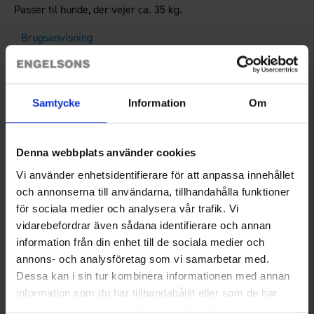
Passer til hunde, der vejer ca. 35 kg.
Brugsanvisning
Teknisk specifikation
Samtycke
Information
Om
Du har måske også brug for
Denna webbplats använder cookies
Vi använder enhetsidentifierare för att anpassa innehållet
och annonserna till användarna, tillhandahålla funktioner
för sociala medier och analysera vår trafik. Vi
vidarebefordrar även sådana identifierare och annan
information från din enhet till de sociala medier och
annons- och analysföretag som vi samarbetar med.
Dessa kan i sin tur kombinera informationen med annan
information som du har tillhandahållit eller som de har
samlat in när du har använt deras tjänster.