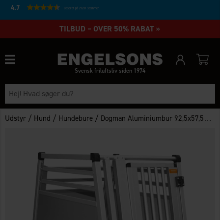
4.7
Baseret på 27231 stemmer
TILBUD – OVER 50% RABAT »
Svensk friluftsliv siden 1974
/
/
/
Udstyr
Hund
Hundebure
Dogman Aluminiumbur 92,5x57,5x65,5