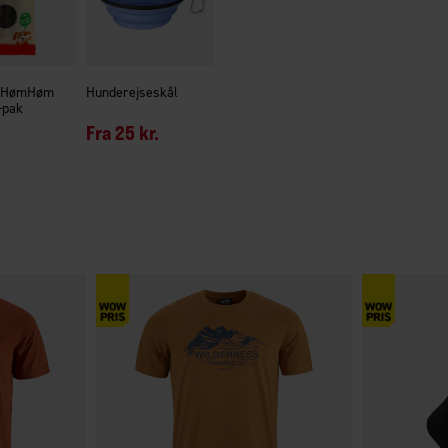
 HømHøm
Hunderejseskål
-pak
Fra
25 kr.