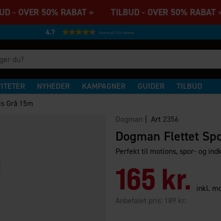
D - OVER 50% RABAT » TILBUD - OVER 50% RABAT 
4.7
Baseret på 27231 stemmer
VITETER
NYHEDER
KAMPAGNER
GUIDER
TILBUD
ris Grå 15m
Dogman
| Art
2356
Dogman Flettet Spo
Perfekt til motions, spor- og ind
165 kr.
inkl. 
Anbefalet pris:
189 kr.