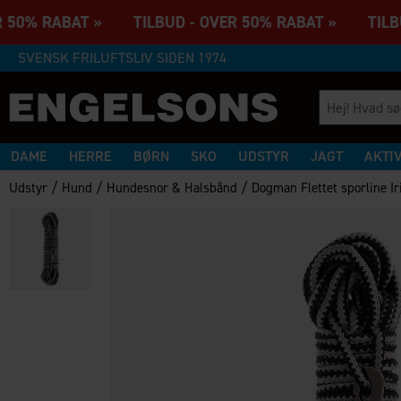
 50% RABAT » TILBUD - OVER 50% RABAT » TILBU
SVENSK FRILUFTSLIV SIDEN 1974
DAME
HERRE
BØRN
SKO
UDSTYR
JAGT
AKTI
/
/
/
Udstyr
Hund
Hundesnor & Halsbånd
Dogman Flettet sporline I