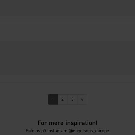
1
2
3
4
For mere inspiration!
Følg os på Instagram @engelsons_europe