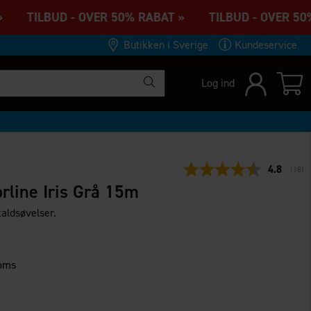
» TILBUD - OVER 50% RABAT » TILBUD - OVER 50%
Butikken i Sverige
Kundeservice
Log ind
Gennemsn
4.8
(
stem
18
)
rline Iris Grå 15m
kaldsøvelser.
moms