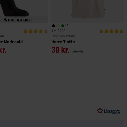
+
2
er
Vurdering:
4.5 ud af 5 stjerner
2923
Vurdering:
4
den
High Mountain
er Merinould
Herre T-shirt
kr.
39 kr.
75 kr.