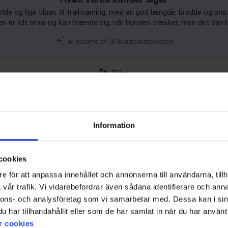
lde og lige tilpas til trailtræning, med en god længde, bredde og pris.
den er lidt smal og kan brænde sig, når hunden trækker, men det saml
AI-resumé af 16 kundeanmeldelser
Filter
Bedømmelse
Billeder
Information
cookies
e för att anpassa innehållet och annonserna till användarna, tillh
vår trafik. Vi vidarebefordrar även sådana identifierare och anna
nnons- och analysföretag som vi samarbetar med. Dessa kan i sin
har tillhandahållit eller som de har samlat in när du har använt 
r cookies