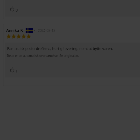
bedømmelsen:
Stem
stemme(r)
0
op
Forfatter
Annika K
•
Bedømmelsesdato:
2024-02-12
Vurdering:
af
5.0
bedømmelsen:
ud
Tekst
Fantastisk postordrefirma, hurtig levering, nemt at bytte varen.
af
til
5
Dette er en automatisk oversættelse. Se originalen.
bedømmelsen:
stjerner
Stem
stemme(r)
1
op