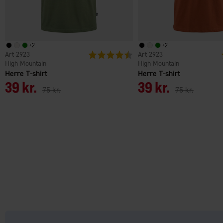
+
2
+
2
2923
Vurdering:
4.5 ud af 5 stjerner
2923
High Mountain
High Mountain
Herre T-shirt
Herre T-shirt
39 kr.
39 kr.
75 kr.
75 kr.