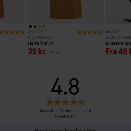
+
1
Vurdering:
4.5 ud af 5 stjerner
2925
Vurdering:
4.5 ud af 5 stjern
1983
High Mountain
Socks of Swe
Herre T-shirt
Linerstrømp
39 kr.
Fra
49 
75 kr.
4.8
Vurdering:4.8
ud
Baseret på 18 stemmer og 16
af
anmeldelser
5
stjerner
Hvad vores kunder siger