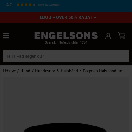
4.7
Baseret på 27231 stemmer
TILBUD – OVER 50% RABAT »
Svensk friluftsliv siden 1974
/
/
/
Udstyr
Hund
Hundesnor & Halsbånd
Dogman Halsbånd læder 16mmx40cm sort