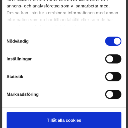
annons- och analysföretag som vi samarbetar med.
Dessa kan i sin tur kombinera informationen med annan
information som du har tillhandahållit eller som de har
samlat in när du har använt deras tjänster.
Läs mer om hur vi använder cookies
Samtyckesval
Nödvändig
7853
7854
Vurdering:
5
Inställningar
Dogman
Dogman
Dogman Halsbånd læder
Dogman Halsband læder
18mmx45cm sort
20mmx50cm sort
Statistik
75 kr.
89 kr.
Andre købte også
Marknadsföring
Tillåt alla cookies