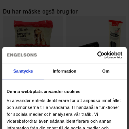
Du har måske også brug for
Samtycke
Information
Om
Dogman Favoritgodbidder 750
Dogman HømHømpose med
g
knythåndtag 60s
Denna webbplats använder cookies
Fra
29 kr.
25 kr.
Vi använder enhetsidentifierare för att anpassa innehållet
och annonserna till användarna, tillhandahålla funktioner
Lignende produkter
för sociala medier och analysera vår trafik. Vi
vidarebefordrar även sådana identifierare och annan
information från din enhet till de sociala medier och