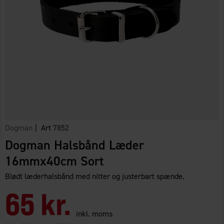
Dogman
| Art
7852
Dogman Halsbånd Læder
16mmx40cm Sort
Blødt læderhalsbånd med nitter og justerbart spænde.
65 kr.
inkl. moms