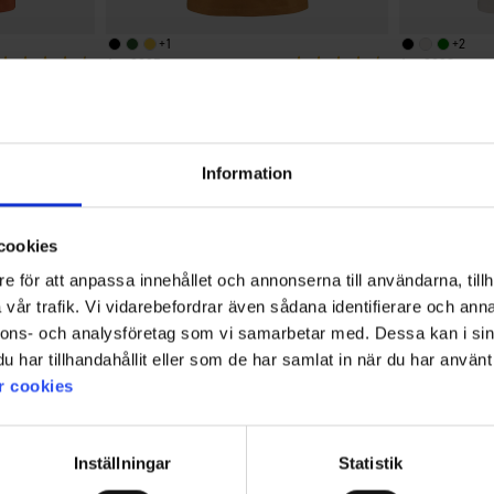
+
1
+
2
Vurdering:
4.5 ud af 5 stjerner
2925
Vurdering:
4.5 ud af 5 stjern
2923
High Mountain
High Mountain
Herre T-shirt
Herre T-shirt
39 kr.
39 kr.
75 kr.
7
Information
4.0
cookies
e för att anpassa innehållet och annonserna till användarna, tillh
vår trafik. Vi vidarebefordrar även sådana identifierare och anna
Vurdering:4.0
nnons- och analysföretag som vi samarbetar med. Dessa kan i sin
ud
Baseret på 6 stemmer og 3
har tillhandahållit eller som de har samlat in när du har använt 
af
anmeldelser
r cookies
5
Filter
stjerner
Bedømmelse
Billeder
Inställningar
Statistik