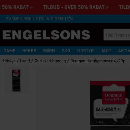
 50% RABAT » TILBUD - OVER 50% RABAT » TILBUD
SVENSK FRILUFTSLIV SIDEN 1974
DAME
HERRE
BØRN
SKO
UDSTYR
JAGT
AKTI
/
/
/
Udstyr
Hund
Øvrigt til hunden
Dogman Hømhømposer 4x20p