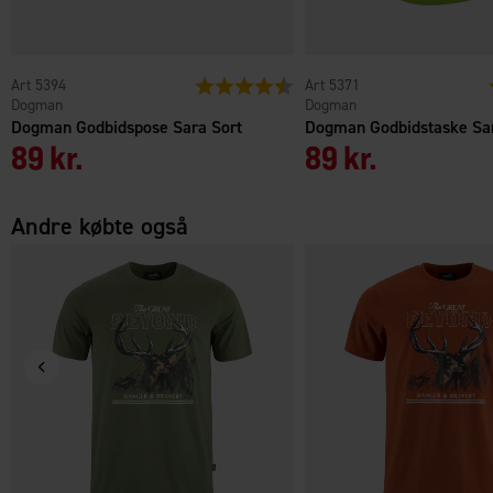
5394
Vurdering:
4.5 ud af 5 stjerner
5371
Dogman
Dogman
Dogman Godbidspose Sara Sort
Dogman Godbidstaske Sa
89 kr.
89 kr.
Andre købte også