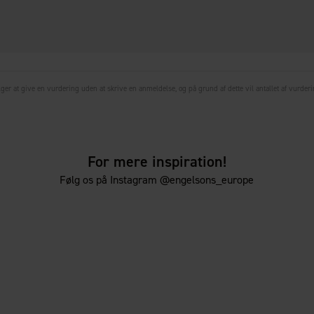
r at give en vurdering uden at skrive en anmeldelse, og på grund af dette vil antallet af vurderin
For mere inspiration!
Følg os på Instagram @engelsons_europe