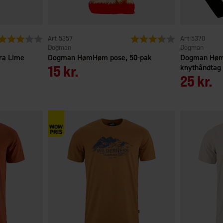
Vurdering:
3.0 ud af 5 stjerner
5357
Vurdering:
3.8 ud af 5 stjern
5370
Dogman
Dogman
ra Lime
Dogman HømHøm pose, 50-pak
Dogman Hø
15 kr.
knythåndtag
25 kr.