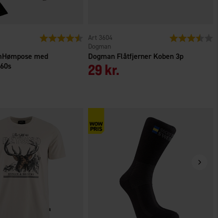
er
Vurdering:
4.6 ud af 5 stjerner
3604
Vurdering:
3
Dogman
mHømpose med
Dogman Flåtfjerner Koben 3p
 60s
29 kr.