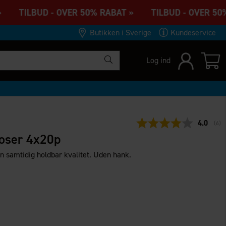
» TILBUD - OVER 50% RABAT » TILBUD - OVER 50%
Butikken i Sverige
Kundeservice
Log ind
Gennemsn
4.0
(
ste
6
)
ser 4x20p
n samtidig holdbar kvalitet. Uden hank.