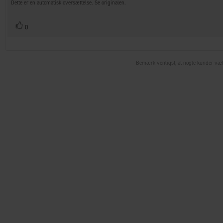
til
5
Dette er en automatisk oversættelse. Se originalen.
bedømmelsen:
stjerner
Stem
stemme(r)
0
op
Bemærk venligst, at nogle kunder vælge