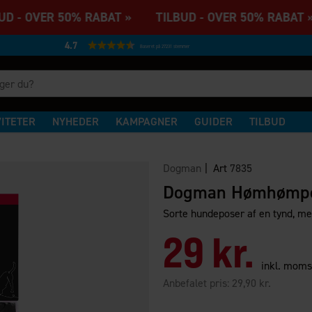
 - OVER 50% RABAT » TILBUD - OVER 50% RABAT 
4.7
Baseret på 27231 stemmer
VITETER
NYHEDER
KAMPAGNER
GUIDER
TILBUD
Dogman
| Art
7835
Dogman Hømhømpo
Sorte hundeposer af en tynd, me
29 kr.
inkl. moms
Anbefalet pris:
29,90 kr.