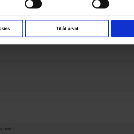
kker med. En form for pres ville være godt. Tynd.
okies
Tillåt urval
e tasker.