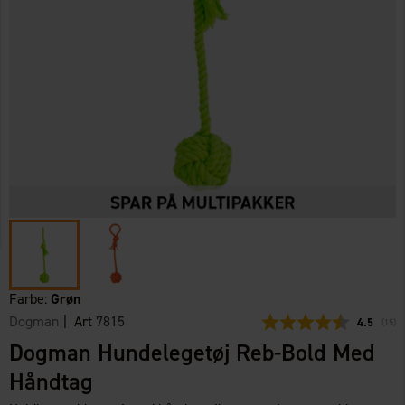
Farbe:
Grøn
Dogman
| Art
7815
Gennemsni
4.5
(
stem
15
)
Dogman Hundelegetøj Reb-Bold Med
Håndtag