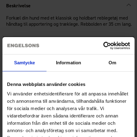
Beskrivelse
Forkæl din hund med et klassisk og holdbart reblegetøj med
håndtag til apportering og træklege. Rebbolden er 35 cm lang.
Teknisk specifikation
Samtycke
Information
Om
Anmeldelser
Denna webbplats använder cookies
Du har måske også brug for
Vi använder enhetsidentifierare för att anpassa innehållet
och annonserna till användarna, tillhandahålla funktioner
för sociala medier och analysera vår trafik. Vi
vidarebefordrar även sådana identifierare och annan
information från din enhet till de sociala medier och
annons- och analysföretag som vi samarbetar med.