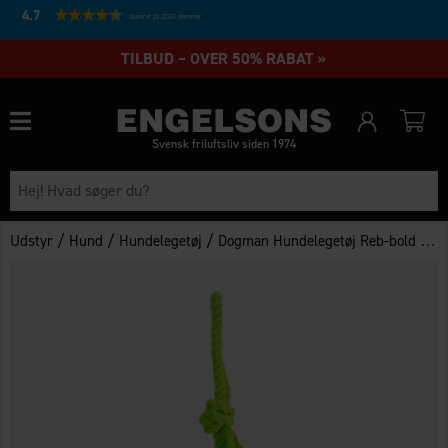
4.7
Baseret på 27231 stemmer
TILBUD – OVER 50% RABAT »
Svensk friluftsliv siden 1974
/
/
/
Udstyr
Hund
Hundelegetøj
Dogman Hundelegetøj Reb-bold med Håndtag