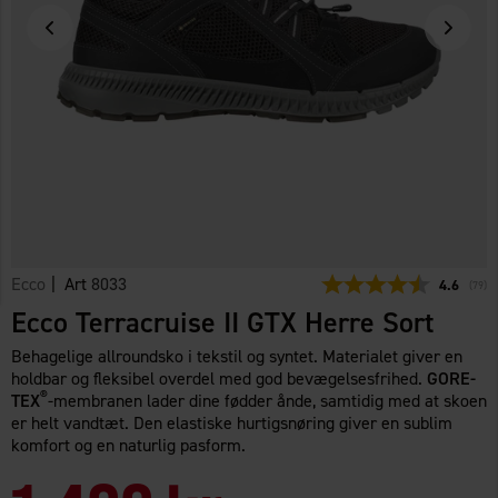
Ecco
| Art
8033
Gennemsni
4.6
(
stem
79
)
Ecco Terracruise II GTX Herre Sort
Behagelige allroundsko i tekstil og syntet. Materialet giver en
holdbar og fleksibel overdel med god bevægelsesfrihed.
GORE-
®
TEX
-membranen lader dine fødder ånde, samtidig med at skoen
er helt vandtæt. Den elastiske hurtigsnøring giver en sublim
komfort og en naturlig pasform.