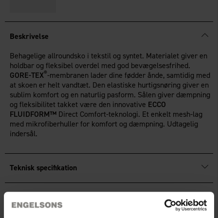
Beskrivelse
Behagelige allroundsko i tekstil og syntet. Materialet giver en
holdbar og fleksibel overdel med god bevægelsesfrihed.
®
GORE-TEX
-membranen lader dine fødder ånde, samtidig med
at skoen er helt vandtæt. Den elastiske hurtigsnøring giver en
sublim komfort og en naturlig pasform. Sålen giver dæmpning
og fleksibilitet takket være den innovative
ECCO
FLUIDFORM™
Direct Comfort-teknologi. Et enkelt mesh-lag
med mikrofiberhuller for komfort og dæmpning. Udtagelig
indersål.
Teknisk specifikation
Anmeldelser