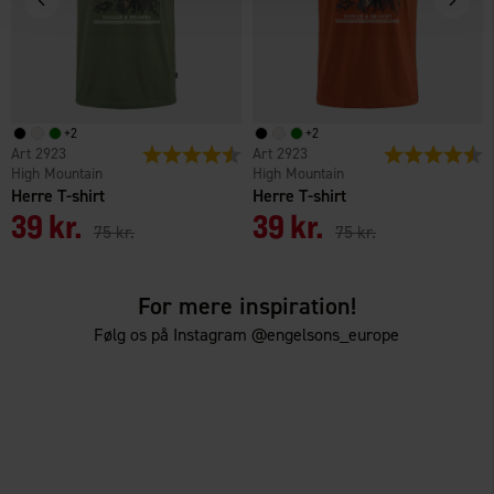
+
2
+
2
2923
Vurdering:
4.5 ud af 5 stjerner
2923
Vurdering:
4
High Mountain
High Mountain
Herre T-shirt
Herre T-shirt
39 kr.
39 kr.
75 kr.
75 kr.
For mere inspiration!
Følg os på Instagram @engelsons_europe