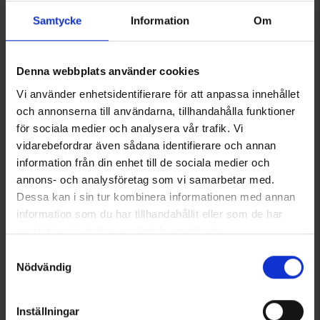
Samtycke
Information
Om
Du har måske også brug for
Denna webbplats använder cookies
Vi använder enhetsidentifierare för att anpassa innehållet
och annonserna till användarna, tillhandahålla funktioner
för sociala medier och analysera vår trafik. Vi
vidarebefordrar även sådana identifierare och annan
information från din enhet till de sociala medier och
annons- och analysföretag som vi samarbetar med.
Dessa kan i sin tur kombinera informationen med annan
information som du har tillhandahållit eller som de har
OrganoTex ShoeCare
OrganoTex ShoeCare Cleaner
Waterproofing
99 kr.
samlat in när du har använt deras tjänster.
115 kr.
Läs mer om hur vi använder cookies
Samtyckesval
Nödvändig
Lignende produkter
Inställningar