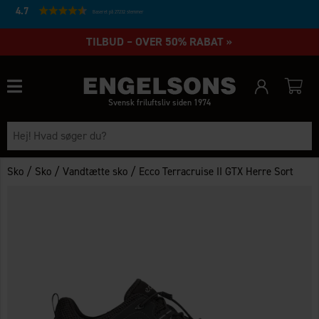
4.7
Baseret på 27232 stemmer
TILBUD – OVER 50% RABAT »
Svensk friluftsliv siden 1974
/
/
/
Sko
Sko
Vandtætte sko
Ecco Terracruise II GTX Herre Sort