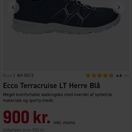
Ecco
| Art
8013
Gennemsni
4.8
(
stem
86
)
Ecco Terracruise LT Herre Blå
Meget komfortable walkingsko med overdel af syntetisk
materiale og sporty mesh.
900 kr.
inkl. moms
Anbefalet pris:
900 kr.