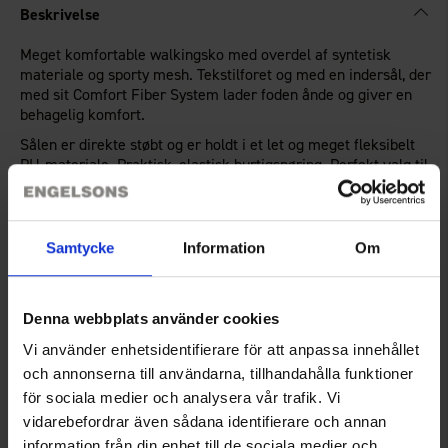
Beskrivelse
Meget komfortable walkingsko med overdel af syntetisk
materiale og sporty mesh. Tekstilforet og med en indersål, der
med sit Comfort Fiber System lader foden ånde og giver en
behagelig komfort.
Sålen er direkte støbt og er holdt i et let og meget fleksibelt
PU-materiale. Praktisk, elastisk hurtigsnøring. Perfekt valg til
gåture og fritidsaktiviteter! Udtagelig indersål.
Samtycke
Information
Om
Teknisk specifikation
Anmeldelser
Denna webbplats använder cookies
Vi använder enhetsidentifierare för att anpassa innehållet
och annonserna till användarna, tillhandahålla funktioner
för sociala medier och analysera vår trafik. Vi
Du har måske også brug for
vidarebefordrar även sådana identifierare och annan
information från din enhet till de sociala medier och