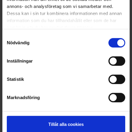
annons- och analysföretag som vi samarbetar med.
Dessa kan i sin tur kombinera informationen med annan
information som du har tillhandahållit eller som de har
samlat in när du har använt deras tjänster.
Läs mer om hur vi använder cookies
Samtyckesval
Nödvändig
Inställningar
Ankelsokker Bomuld
OrganoTex ShoeCare Cleaner
Fra
25 kr.
99 kr.
Statistik
Lignende produkter
Andre købte også
Marknadsföring
Tillåt alla cookies