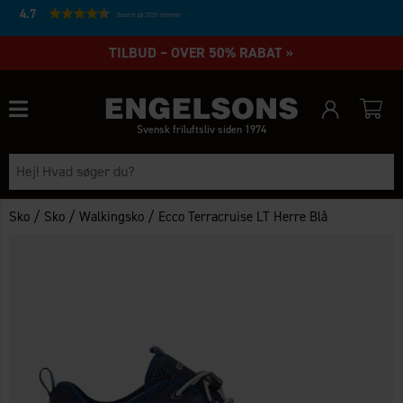
4.7
Baseret på 27231 stemmer
TILBUD – OVER 50% RABAT »
Svensk friluftsliv siden 1974
/
/
/
Sko
Sko
Walkingsko
Ecco Terracruise LT Herre Blå