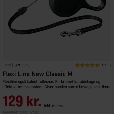
Flexi
| Art
5348
Gennemsn
5.0
(
ste
3
)
Flexi Line New Classic M
Flexiline også kaldet rullesnor. Forkromet karabinhage og
effektivt bremsesystem. Giver hunden større bevægelsesfrihed.
129 kr.
inkl. moms
Anbefalet pris:
159 kr.