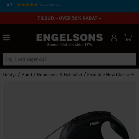
4.7
Baseret på 27231 stemmer
TILBUD – OVER 50% RABAT »
Svensk friluftsliv siden 1974
/
/
/
Udstyr
Hund
Hundesnor & Halsbånd
Flexi line New Classic M