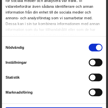
för sociala medier och analysera vår trafik. Vi
Fra
29 kr.
vidarebefordrar även sådana identifierare och annan
information från din enhet till de sociala medier och
Lignende produkter
annons- och analysföretag som vi samarbetar med.
Dessa kan i sin tur kombinera informationen med annan
information som du har tillhandahållit eller som de har
samlat in när du har använt deras tjänster.
Läs mer om hur vi använder cookies
Samtyckesval
Nödvändig
Inställningar
5355
Vurdering:
4.5 ud af 5 stjerner
5356
Vurdering:
4
Statistik
Flexi
Flexi
Flexi Line Neon Reflect M
Flexi Line Neon Reflect L
145 kr.
249 kr.
Marknadsföring
Andre købte også