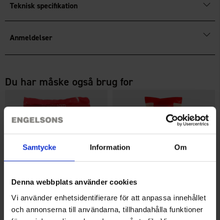
Teknisk specifikation
Anmeldelser
Du har måske også brug for
Samtycke
Information
Om
Denna webbplats använder cookies
Vi använder enhetsidentifierare för att anpassa innehållet
Dogman Favoritgodbidder 750
Dogman HømHøm pose, 50-pak
och annonserna till användarna, tillhandahålla funktioner
g
15 kr.