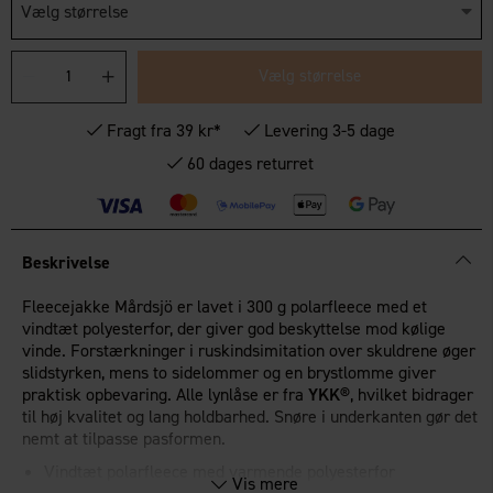
Vælg størrelse
Vælg størrelse
Fragt fra 39 kr*
Levering 3-5 dage
60 dages returret
Beskrivelse
Fleecejakke Mårdsjö er lavet i 300 g polarfleece med et
vindtæt polyesterfor, der giver god beskyttelse mod kølige
vinde. Forstærkninger i ruskindsimitation over skuldrene øger
slidstyrken, mens to sidelommer og en brystlomme giver
praktisk opbevaring. Alle lynlåse er fra
YKK®
, hvilket bidrager
til høj kvalitet og lang holdbarhed. Snøre i underkanten gør det
nemt at tilpasse pasformen.
Vindtæt polarfleece med varmende polyesterfor
Vis mere