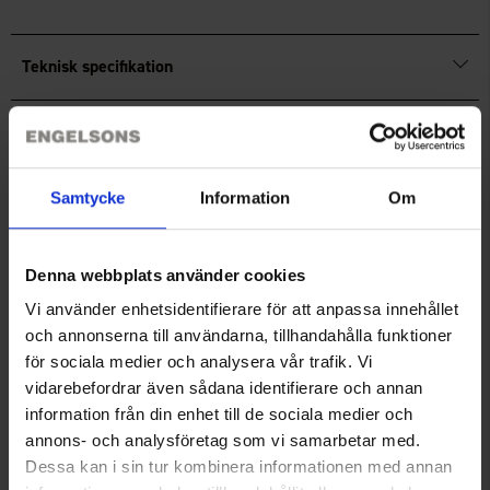
Forstærkninger i ruskindsimitation over skuldrene
Slidstærke
YKK®
-lynlåse
Teknisk specifikation
Størrelsesguide
Samtycke
Information
Om
Anmeldelser
Denna webbplats använder cookies
Du har måske også brug for
Vi använder enhetsidentifierare för att anpassa innehållet
och annonserna till användarna, tillhandahålla funktioner
för sociala medier och analysera vår trafik. Vi
vidarebefordrar även sådana identifierare och annan
information från din enhet till de sociala medier och
annons- och analysföretag som vi samarbetar med.
Dessa kan i sin tur kombinera informationen med annan