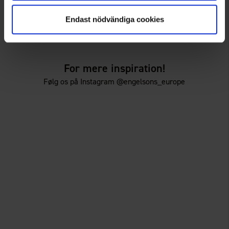
High Mountain
High Mountain
Herre T-shirt
Herre T-shirt
Endast nödvändiga cookies
39 kr.
39 kr.
75 kr.
75 kr.
For mere inspiration!
Følg os på Instagram @engelsons_europe