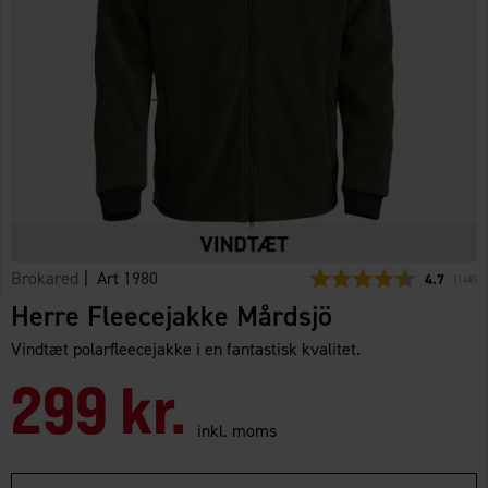
Brokared
| Art
1980
Gennemsni
4.7
(
stemm
148
)
Herre Fleecejakke Mårdsjö
Vindtæt polarfleecejakke i en fantastisk kvalitet.
299 kr.
inkl. moms