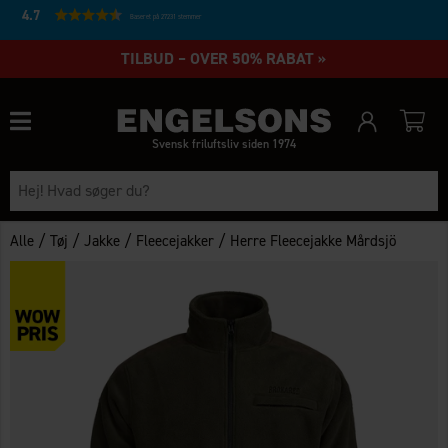
4.7
Baseret på 27231 stemmer
TILBUD – OVER 50% RABAT »
Svensk friluftsliv siden 1974
/
/
/
/
Alle
Tøj
Jakke
Fleecejakker
Herre Fleecejakke Mårdsjö