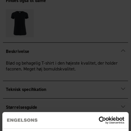
Findes også til dame
Beskrivelse
Blød og behagelig T-shirt i den højeste kvalitet, der holder
faconen. Meget høj bomuldskvalitet.
Teknisk specifikation
Størrelsesguide
Anmeldelser