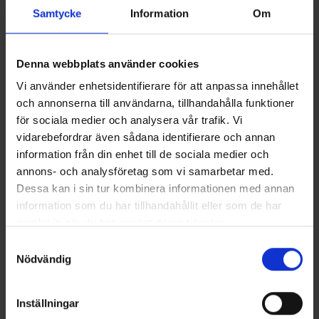
Samtycke
Information
Om
Du har måske også brug for
Denna webbplats använder cookies
Vi använder enhetsidentifierare för att anpassa innehållet
och annonserna till användarna, tillhandahålla funktioner
för sociala medier och analysera vår trafik. Vi
vidarebefordrar även sådana identifierare och annan
information från din enhet till de sociala medier och
annons- och analysföretag som vi samarbetar med.
Dessa kan i sin tur kombinera informationen med annan
information som du har tillhandahållit eller som de har
+
3
samlat in när du har använt deras tjänster.
Herreboksere Bambus 3-pak
Stretchbælte
Läs mer om hur vi använder cookies
Fra
115 kr.
Fra
49 kr.
Samtyckesval
Nödvändig
Lignende produkter
Inställningar