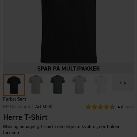
+
6
Farbe:
Sort
EP-Collection
| Art
6000
Gennemsnit
4.6
(
stemme
4527
)
Herre T-Shirt
Blød og behagelig T-shirt i den højeste kvalitet, der holder
faconen.