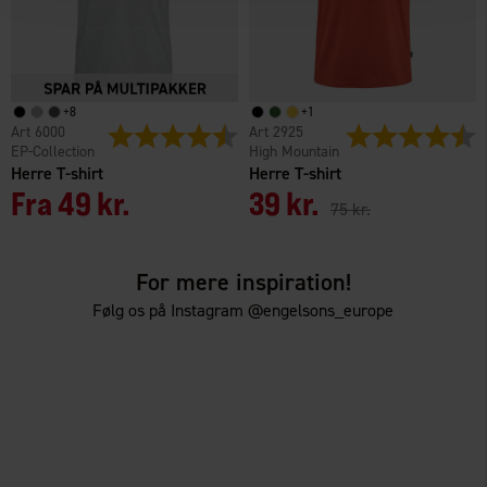
+
8
+
1
6000
Vurdering:
4.6 ud af 5 stjerner
2925
Vurdering:
4
EP-Collection
High Mountain
Herre T-shirt
Herre T-shirt
Fra
49 kr.
39 kr.
75 kr.
For mere inspiration!
Følg os på Instagram @engelsons_europe