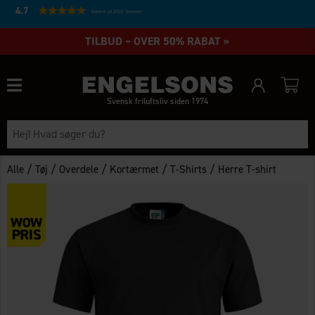
4.7
Baseret på 27231 stemmer
TILBUD – OVER 50% RABAT »
Svensk friluftsliv siden 1974
/
/
/
/
/
Alle
Tøj
Overdele
Kortærmet
T-Shirts
Herre T-shirt