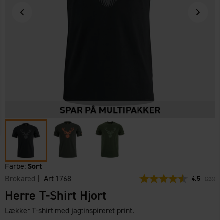
Farbe:
Sort
Brokared
| Art
1768
Gennemsni
4.5
(
stemm
226
)
Herre T-Shirt Hjort
Lækker T-shirt med jagtinspireret print.