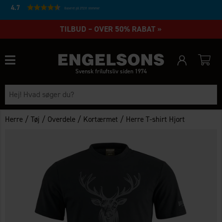
4.7
Baseret på 27231 stemmer
TILBUD – OVER 50% RABAT »
Svensk friluftsliv siden 1974
/
/
/
/
Herre
Tøj
Overdele
Kortærmet
Herre T-shirt Hjort