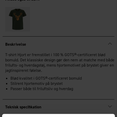
Beskrivelse
T-shirt Hjort er fremstillet i 100 % GOTS®-certificeret blød
bomuld. Det klassiske design gør den nem at matche med både
frilufts- og hverdags­tøj, mens hjortemotivet på brystet giver en
jagtinspireret følelse.
Blød kvalitet i GOTS®-certificeret bomuld
Stilrent hjortemotiv på brystet
Passer både til friluftsliv og hverdag
Teknisk specifikation