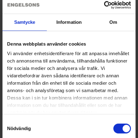
Størrelsesguide
Samtycke
Information
Om
Anmeldelser
Denna webbplats använder cookies
Du har måske også brug for
Vi använder enhetsidentifierare för att anpassa innehållet
och annonserna till användarna, tillhandahålla funktioner
för sociala medier och analysera vår trafik. Vi
vidarebefordrar även sådana identifierare och annan
information från din enhet till de sociala medier och
annons- och analysföretag som vi samarbetar med.
Dessa kan i sin tur kombinera informationen med annan
information som du har tillhandahållit eller som de har
samlat in när du har använt deras tjänster.
Läs mer om hur vi använder cookies
Samtyckesval
Nödvändig
Herre Outdoor bukser Duved
Jagtkasket Vendbar