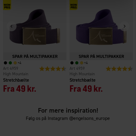
+
4
+
4
4959
Vurdering:
4.4 ud af 5 stjerner
4959
Vurdering:
4
High Mountain
High Mountain
Stretchbælte
Stretchbælte
Fra
49 kr.
Fra
49 kr.
For mere inspiration!
Følg os på Instagram @engelsons_europe