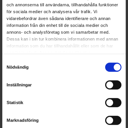
och annonserna till användarna, tillhandahålla funktioner
för sociala medier och analysera vår trafik. Vi
Strømper Coolmax® Grå
Springyard Applier Brush
vidarebefordrar även sådana identifierare och annan
Fra
49 kr.
50 kr.
information från din enhet till de sociala medier och
annons- och analysföretag som vi samarbetar med.
Dessa kan i sin tur kombinera informationen med annan
Lignende produkter
information som du har tillhandahållit eller som de har
samlat in när du har använt deras tjänster.
Läs mer om hur vi använder cookies
Samtyckesval
Nödvändig
Inställningar
Statistik
1179
5804
Vurdering:
4
Springyard
Springyard
Marknadsföring
Springyard Studs 6-pack
Premium Horn Chrome 59 cm