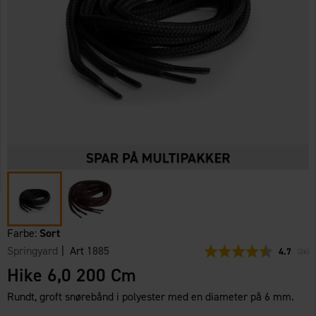
Farbe:
Sort
Springyard
| Art
1885
Gennemsni
4.7
(
stem
26
)
Hike 6,0 200 Cm
Rundt, groft snørebånd i polyester med en diameter på 6 mm.