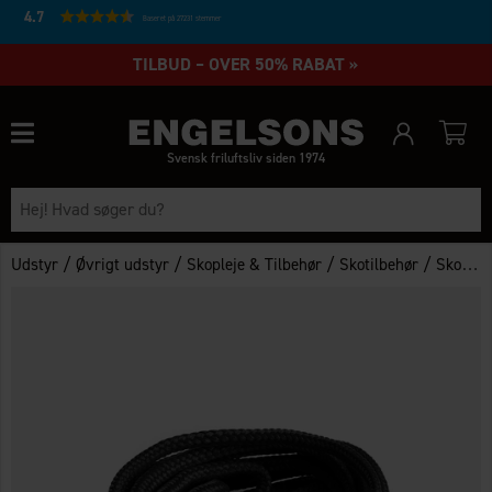
4.7
Baseret på 27231 stemmer
TILBUD – OVER 50% RABAT »
Svensk friluftsliv siden 1974
/
/
/
/
Udstyr
Øvrigt udstyr
Skopleje & Tilbehør
Skotilbehør
Sko snørebånd