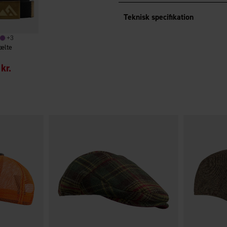
Teknisk specifikation
+
3
ælte
kr.