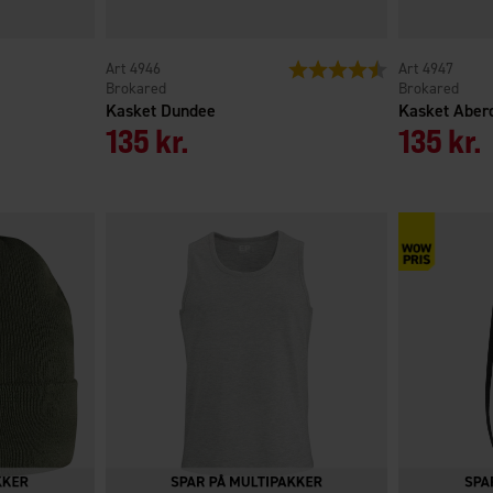
4946
Vurdering:
4.6 ud af 5 stjern
4947
Brokared
Brokared
Kasket Dundee
Kasket Aber
135 kr.
135 kr.