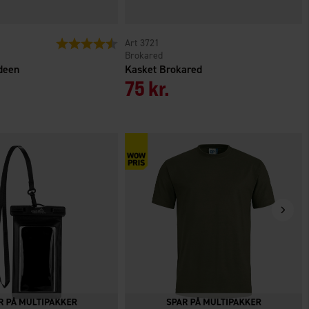
er
Vurdering:
4.5 ud af 5 stjerner
3721
Brokared
deen
Kasket Brokared
75 kr.