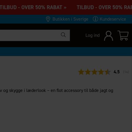
LBUD - OVER 50% RABAT » TILBUD - OVER 50% RAB
Butikken i Sverige
Kundeservice
Log ind
Gennemsn
4.5
(
stem
14
)
og skygge i læderlook – en flot accessory til både jagt og