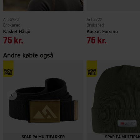
3720
3722
Brokared
Brokared
Kasket Håsjö
Kasket Forsmo
75 kr.
75 kr.
Andre købte også