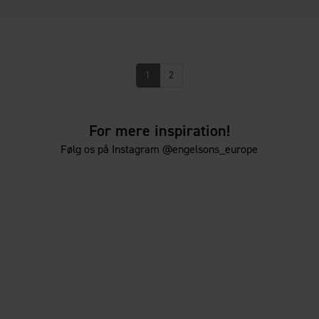
1
2
For mere inspiration!
Følg os på Instagram @engelsons_europe