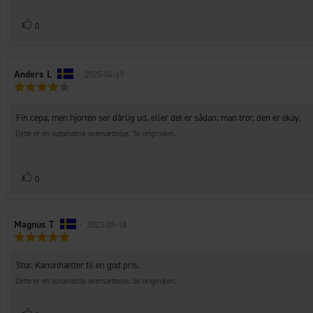
Stem
stemme(r)
0
op
Forfatter
Anders L
•
Bedømmelsesdato:
2025-04-19
Vurdering:
af
4.0
bedømmelsen:
ud
Tekst
Fin cepa, men hjorten ser dårlig ud, eller det er sådan, man tror, den er okay.
af
til
5
Dette er en automatisk oversættelse. Se originalen.
stjerner
bedømmelsen:
Stem
stemme(r)
0
op
Forfatter
Magnus T
•
Bedømmelsesdato:
2023-09-18
Vurdering:
af
5.0
bedømmelsen:
ud
Tekst
Stor. Kanonhætter til en god pris.
af
til
5
Dette er en automatisk oversættelse. Se originalen.
bedømmelsen:
stjerner