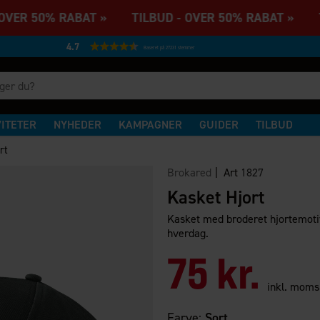
VER 50% RABAT » TILBUD - OVER 50% RABAT » TI
4.7
Baseret på 27231 stemmer
VITETER
NYHEDER
KAMPAGNER
GUIDER
TILBUD
rt
Brokared
| Art
1827
Kasket Hjort
Kasket med broderet hjortemotiv 
hverdag.
75 kr.
inkl. moms
Farve:
Sort