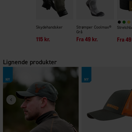
Skydehandsker
Strømper Coolmax®
Stretchb
Grå
115 kr.
Fra
49 kr.
Fra
49 
Lignende produkter