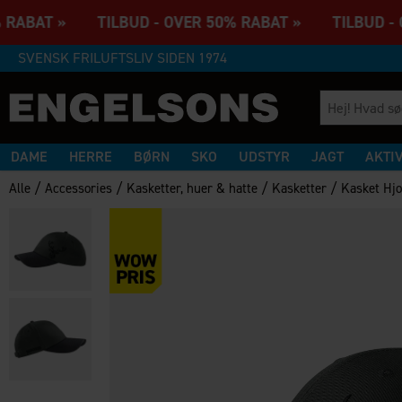
 RABAT » TILBUD - OVER 50% RABAT » TILBUD - O
SVENSK FRILUFTSLIV SIDEN 1974
DAME
HERRE
BØRN
SKO
UDSTYR
JAGT
AKTI
/
/
/
/
Alle
Accessories
Kasketter, huer & hatte
Kasketter
Kasket Hjo