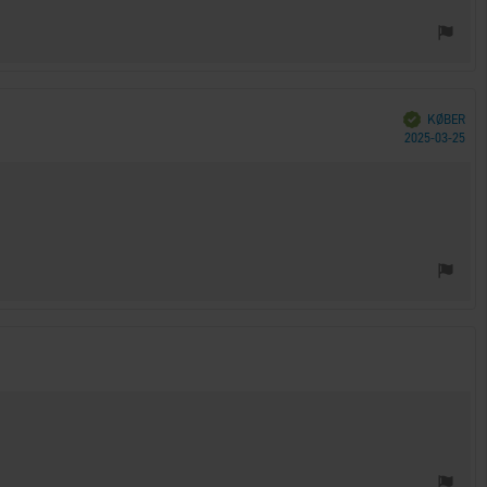
Verificeret
KØBER
Køb
2025-03-25