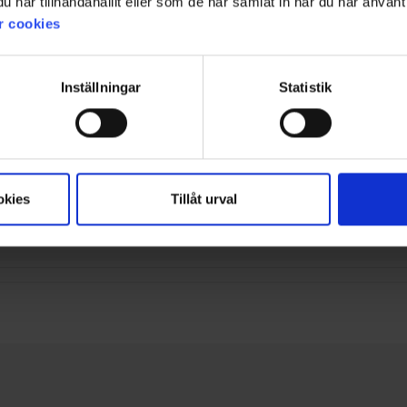
har tillhandahållit eller som de har samlat in när du har använt 
r cookies
Inställningar
Statistik
okies
Tillåt urval