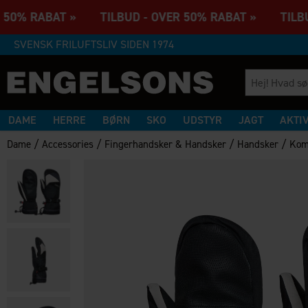
 50% RABAT » TILBUD - OVER 50% RABAT » TILBUD
SVENSK FRILUFTSLIV SIDEN 1974
DAME
HERRE
BØRN
SKO
UDSTYR
JAGT
AKTI
/
/
/
/
Dame
Accessories
Fingerhandsker & Handsker
Handsker
Kom