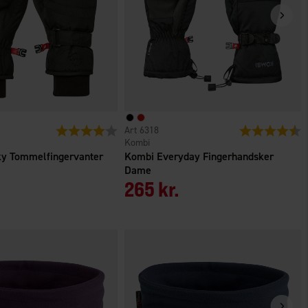
Vurdering:
4.0 ud af 5 stjerner
6318
Vurdering:
4
Kombi
y Tommelfingervanter
Kombi Everyday Fingerhandsker
Dame
265 kr.