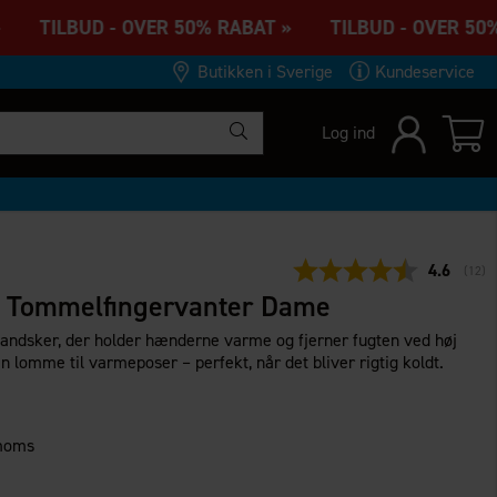
 TILBUD - OVER 50% RABAT » TILBUD - OVER 50% 
Butikken i Sverige
Kundeservice
Log ind
Gennemsn
4.6
(
stem
12
)
l Tommelfingervanter Dame
andsker, der holder hænderne varme og fjerner fugten ved høj
n lomme til varmeposer – perfekt, når det bliver rigtig koldt.
 moms