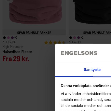
+
2
+
2
4713
Vurdering:
4.5 ud af 5 stjerner
4713
High Mountain
High Mountain
Halsedisse Fleece
Halsedisse Fleece
Fra
29 kr.
Fra
29 kr.
Samtycke
Denna webbplats använder 
Vi använder enhetsidentifierar
sociala medier och analysera 
till de sociala medier och a