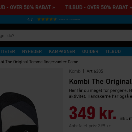
 - OVER 50% RABAT » TILBUD - OVER 50% RABAT »
4.7
Baseret på 27231 stemmer
VITETER
NYHEDER
KAMPAGNER
GUIDER
TILBUD
bi The Original Tommelfingervanter Dame
Kombi
| Art
6305
Kombi The Origina
Her får du meget for pengene. H
aktivitet. Handskerne har også e
349 kr.
inkl.
Anbefalet pris:
399 kr.