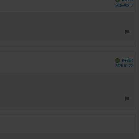
KØBER
Køb
2026-02-13
Verificeret
KØBER
Køb
2025-01-22