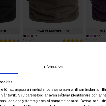
+
2
+
2
Vurdering:
4.5 ud af 5 stjerner
4713
Vurdering:
4.5 ud af 5 stjern
4713
High Mountain
High Mountain
Halsedisse Fleece
Halsedisse F
Fra
29 kr.
Fra
29 
Information
4.6
cookies
e för att anpassa innehållet och annonserna till användarna, tillh
vår trafik. Vi vidarebefordrar även sådana identifierare och anna
Vurdering:4.6
ud
nnons- och analysföretag som vi samarbetar med. Dessa kan i sin
Baseret på 12 stemmer og 12
af