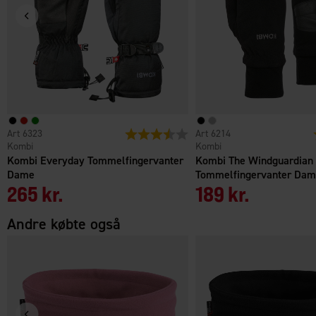
6323
Vurdering:
3.7 ud af 5 stjerner
6214
Kombi
Kombi
Kombi Everyday Tommelfingervanter
Kombi The Windguardian
Dame
Tommelfingervanter Da
265 kr.
189 kr.
Andre købte også