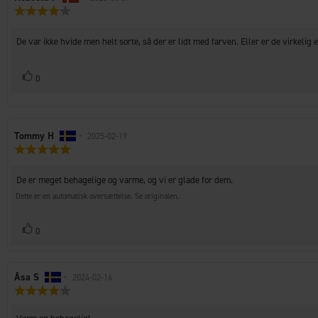
Vurdering:
af
4.0
bedømmelsen:
ud
Tekst
De var ikke hvide men helt sorte, så der er lidt med farven. Eller er de virkelig
af
til
5
stjerner
bedømmelsen:
Stem
stemme(r)
0
op
Forfatter
Tommy H
•
Bedømmelsesdato:
2025-02-19
Vurdering:
af
5.0
bedømmelsen:
ud
Tekst
De er meget behagelige og varme, og vi er glade for dem.
af
til
5
Dette er en automatisk oversættelse. Se originalen.
stjerner
bedømmelsen:
Stem
stemme(r)
0
op
Forfatter
Åsa S
•
Bedømmelsesdato:
2024-02-16
Vurdering:
af
4.0
bedømmelsen:
ud