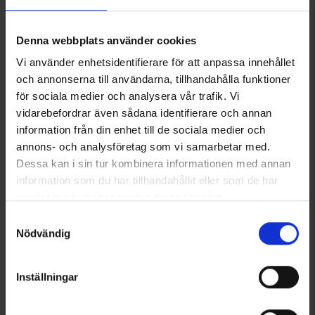
Denna webbplats använder cookies
Vi använder enhetsidentifierare för att anpassa innehållet
och annonserna till användarna, tillhandahålla funktioner
för sociala medier och analysera vår trafik. Vi
vidarebefordrar även sådana identifierare och annan
information från din enhet till de sociala medier och
annons- och analysföretag som vi samarbetar med.
Dame Boxershorts 2-pak
Herreboksere Bambus 3-pak
Dessa kan i sin tur kombinera informationen med annan
Fra
45 kr.
Fra
115 kr.
information som du har tillhandahållit eller som de har
samlat in när du har använt deras tjänster.
Lignende produkter
Läs mer om hur vi använder cookies
Samtyckesval
Nödvändig
Inställningar