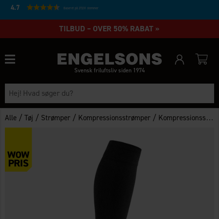
4.7
Baseret på 27231 stemmer
TILBUD – OVER 50% RABAT »
Svensk friluftsliv siden 1974
/
/
/
/
Alle
Tøj
Strømper
Kompressionsstrømper
Kompressionsstrømper 18-22 mmHg