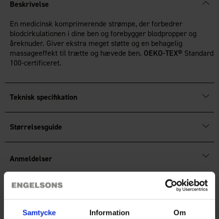
Beskrivelse
En medicinsk komprimerende strømpe, der forbedrer
blodcirkulationen i dine ben og forebygger blodpropper og
åreknuder. Giver ekstra meget støtte og en behagelig
massageeffekt til trætte og hævede ben.
OEKO-TEX®
Standard
100-certificeret.
Teknisk specifikation
Størrelsesguide
Anmeldelser
Du har måske også brug for
Samtycke
Information
Om