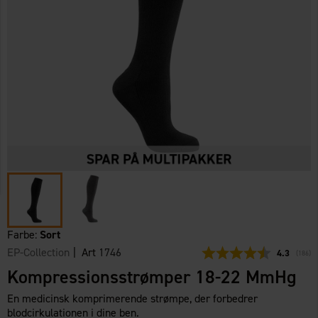
Farbe:
Sort
EP-Collection
| Art
1746
Gennemsni
4.3
(
stemm
186
)
Kompressionsstrømper 18-22 MmHg
En medicinsk komprimerende strømpe, der forbedrer
blodcirkulationen i dine ben.