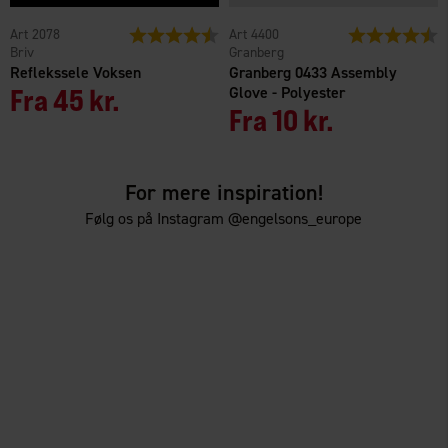
2078
Vurdering:
4.4 ud af 5 stjerner
4400
Vurdering:
4
Briv
Granberg
Reflekssele Voksen
Granberg 0433 Assembly
Fra
45 kr.
Glove - Polyester
Fra
10 kr.
For mere inspiration!
Følg os på Instagram @engelsons_europe