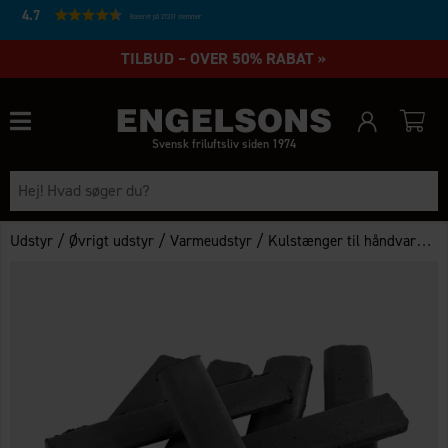
4.7
Baseret på 27231 stemmer
TILBUD – OVER 50% RABAT »
Svensk friluftsliv siden 1974
/
/
/
Udstyr
Øvrigt udstyr
Varmeudstyr
Kulstænger til håndvarmer