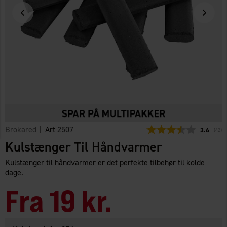
Brokared
| Art
2507
Gennemsni
3.6
(
stem
42
)
Kulstænger Til Håndvarmer
Kulstænger til håndvarmer er det perfekte tilbehør til kolde
dage.
Fra
19 kr.