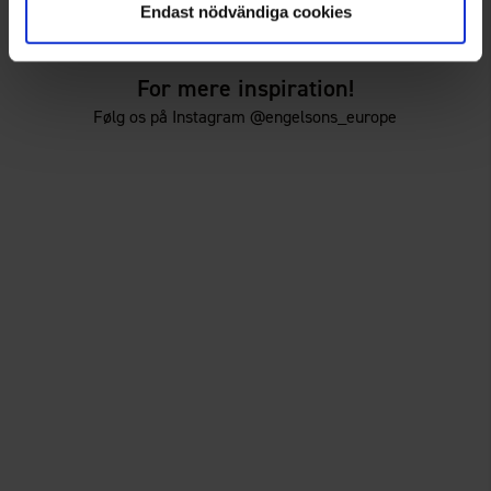
39 kr.
39 kr.
Endast nödvändiga cookies
75 kr.
75 kr.
For mere inspiration!
Følg os på Instagram @engelsons_europe