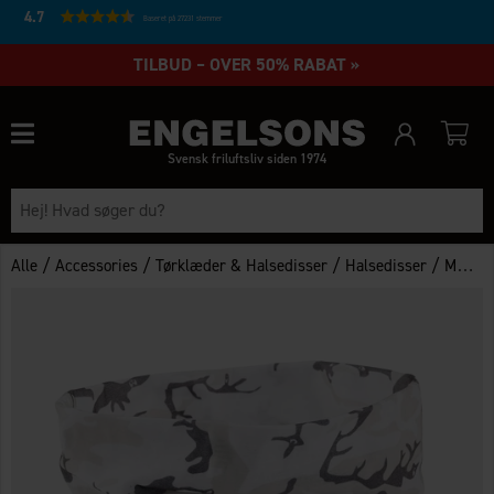
4.7
Baseret på 27231 stemmer
TILBUD – OVER 50% RABAT »
Svensk friluftsliv siden 1974
/
/
/
/
Alle
Accessories
Tørklæder & Halsedisser
Halsedisser
Multiscarf Fleece