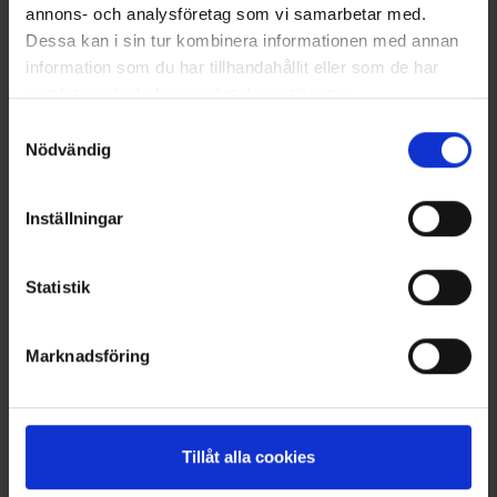
annons- och analysföretag som vi samarbetar med.
Dessa kan i sin tur kombinera informationen med annan
information som du har tillhandahållit eller som de har
samlat in när du har använt deras tjänster.
Läs mer om hur vi använder cookies
Samtyckesval
Nödvändig
Krus med karabinhage
Svampekniv
Inställningar
Fra
45 kr.
Fra
39 kr.
Statistik
Lignende produkter
Andre købte også
Marknadsföring
Tillåt alla cookies