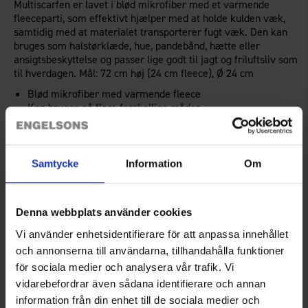
Multiscarfen er lavet i blød mikrofiber med et varmende
fleeceparti, som effektivt hjælper med at holde kulden væk,
samtidig med at materialet transporterer fugt væk. Den kan
bruges som halstørklæde, hue, pandebånd, hætte eller
ansigtsbeskyttelse og passer lige godt til jagt og friluftsliv som
til hverdagen. Mål: 72 cm høj (24 cm fleece), Ø 24 cm
Blød mikrofiber med varmende fleece
Kan bruges på flere forskellige måder
Fugttransporterende materiale
Teknisk specifikation
Samtycke
Information
Om
Anmeldelser
Denna webbplats använder cookies
Vi använder enhetsidentifierare för att anpassa innehållet
och annonserna till användarna, tillhandahålla funktioner
Du har måske også brug for
för sociala medier och analysera vår trafik. Vi
vidarebefordrar även sådana identifierare och annan
information från din enhet till de sociala medier och