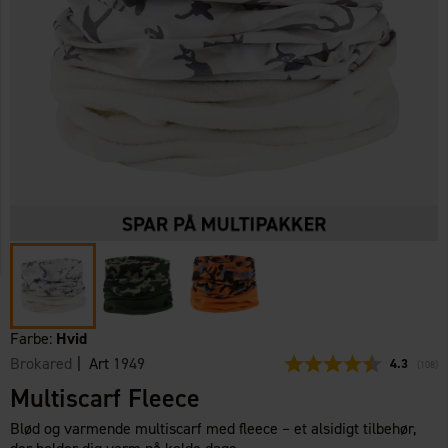
Farbe:
Hvid
Brokared
| Art
1949
Gennemsni
4.3
(
stemm
108
)
Multiscarf Fleece
Blød og varmende multiscarf med fleece – et alsidigt tilbehør,