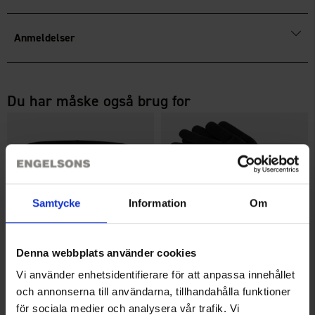
Anmeldelser
Du har måske også brug for
Samtycke
Information
Om
Denna webbplats använder cookies
+
1
Vi använder enhetsidentifierare för att anpassa innehållet
Halsedisse Fleece
Magiske Fingervanter 3-pak
Fra
29 kr.
Fra
39 kr.
och annonserna till användarna, tillhandahålla funktioner
för sociala medier och analysera vår trafik. Vi