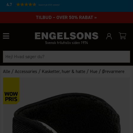
4.7
Baseret på 27231 stemmer
TILBUD – OVER 50% RABAT »
Svensk friluftsliv siden 1974
/
/
/
/
Alle
Accessories
Kasketter, huer & hatte
Hue
Ørevarmere