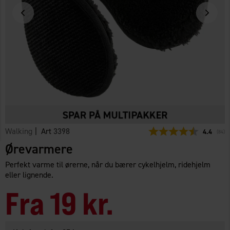
Walking
| Art
3398
Gennemsni
4.4
(
stem
84
)
Ørevarmere
Perfekt varme til ørerne, når du bærer cykelhjelm, ridehjelm
eller lignende.
Fra
19 kr.