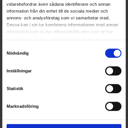
vidarebefordrar även sådana identifierare och annan
Lignende produkter
information från din enhet till de sociala medier och
annons- och analysföretag som vi samarbetar med.
Dessa kan i sin tur kombinera informationen med annan
information som du har tillhandahållit eller som de har
samlat in när du har använt deras tjänster.
Läs mer om hur vi använder cookies
Samtyckesval
Nödvändig
Inställningar
+
2
+
2
4713
Vurdering:
4.5 ud af 5 stjerner
1049
Vurdering:
4
High Mountain
High Mountain
Statistik
Halsedisse Fleece
Multiscarf
Fra
29 kr.
Fra
19 kr.
Marknadsföring
Andre købte også