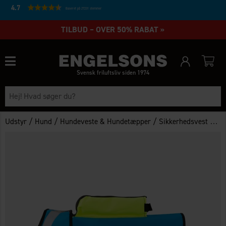
4.7
Baseret på 27231 stemmer
TILBUD – OVER 50% RABAT »
Svensk friluftsliv siden 1974
/
/
/
Udstyr
Hund
Hundeveste & Hundetæpper
Sikkerhedsvest Pro XS