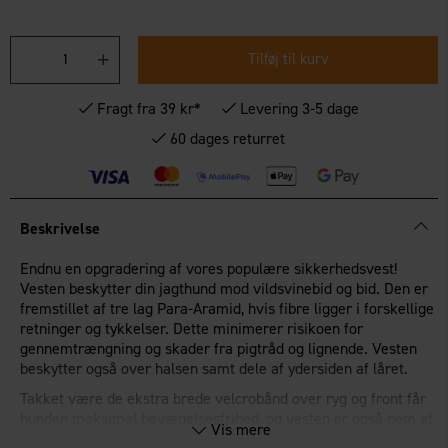
Tilføj til kurv
Fragt fra 39 kr*
Levering 3-5 dage
60 dages returret
Beskrivelse
Endnu en opgradering af vores populære sikkerhedsvest!
Vesten beskytter din jagthund mod vildsvinebid og bid. Den er
fremstillet af tre lag Para-Aramid, hvis fibre ligger i forskellige
retninger og tykkelser. Dette minimerer risikoen for
gennemtrængning og skader fra pigtråd og lignende. Vesten
beskytter også over halsen samt dele af ydersiden af låret.
Takket være de ekstra brede velcrobånd over ryg og front får
hunden maksimal bevægelsesfrihed, og vesten er også nem at
Vis mere
tage af og på. Kraftige 3M reflekser og signalfarver i en orange