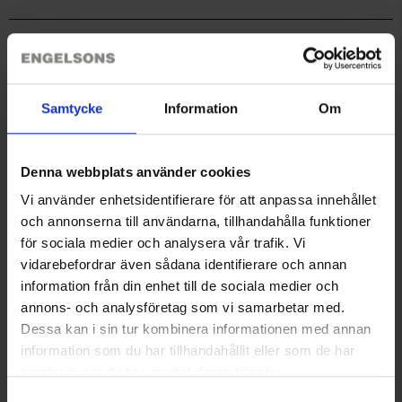
farve på højre side af hunden og blå på venstre side giver
ekstra synlighed i alle situationer samt angiver, hvilken
position hunden har. Vesten er vandafvisende.
Teknisk specifikation
Rustfrie, kraftige trykknapper. GPS-lomme tilpasset Garmin T5
hundepejling.
Samtycke
Information
Om
Her får du meget beskyttelse for pengene!
Du har måske også brug for
Denna webbplats använder cookies
Størrelser
(A) Nakke
(B) Brystomkreds
(C) Ryglængde
Vi använder enhetsidentifierare för att anpassa innehållet
XS
32-37 cm
50-53 cm
34 cm
och annonserna till användarna, tillhandahålla funktioner
för sociala medier och analysera vår trafik. Vi
vidarebefordrar även sådana identifierare och annan
information från din enhet till de sociala medier och
annons- och analysföretag som vi samarbetar med.
Dessa kan i sin tur kombinera informationen med annan
Dogman Vævet sporline Iris
Dogman Favoritgodbidder 750
information som du har tillhandahållit eller som de har
Grå 15m
g
samlat in när du har använt deras tjänster.
189 kr.
Fra
29 kr.
Läs mer om hur vi använder cookies
Samtyckesval