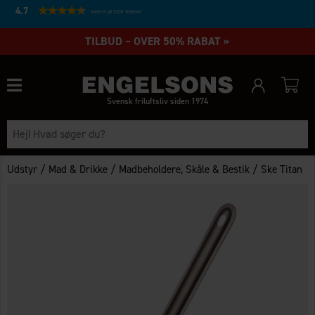
4.7
Baseret på 27231 stemmer
TILBUD – OVER 50% RABAT »
Svensk friluftsliv siden 1974
/
/
/
Udstyr
Mad & Drikke
Madbeholdere, Skåle & Bestik
Ske Titan