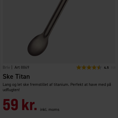
Briv
| Art
8869
Gennemsni
4.5
(
stem
12
)
Ske Titan
Lang og let ske fremstillet af titanium. Perfekt at have med på
udflugten!
59 kr.
inkl. moms