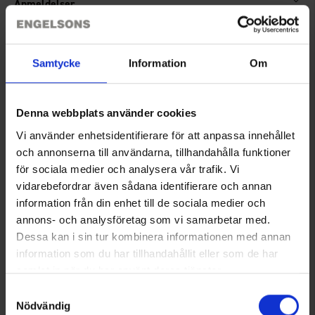
Anmeldelser
Du har måske også brug for
Samtycke
Information
Om
Denna webbplats använder cookies
Vi använder enhetsidentifierare för att anpassa innehållet
och annonserna till användarna, tillhandahålla funktioner
för sociala medier och analysera vår trafik. Vi
vidarebefordrar även sådana identifierare och annan
information från din enhet till de sociala medier och
annons- och analysföretag som vi samarbetar med.
Dessa kan i sin tur kombinera informationen med annan
Pandelampe 110 Lumen
Wildo Camper Plate Deep
information som du har tillhandahållit eller som de har
Fra
75 kr.
Fra
39 kr.
samlat in när du har använt deras tjänster.
Läs mer om hur vi använder cookies
Samtyckesval
Lignende produkter
Nödvändig