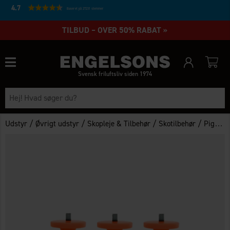
4.7
Baseret på 27231 stemmer
TILBUD – OVER 50% RABAT »
Svensk friluftsliv siden 1974
/
/
/
/
Udstyr
Øvrigt udstyr
Skopleje & Tilbehør
Skotilbehør
Pigge