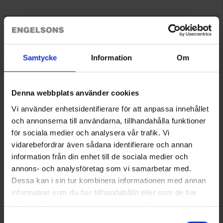
- SteadyGrip
- FrontGrip
Fremstillet af slidstærk tungsten karbid.
Teknisk specifikation
Indeholder 6 pigge/pak.
Samtycke
Information
Om
Du har måske også brug for
Denna webbplats använder cookies
Vi använder enhetsidentifierare för att anpassa innehållet
och annonserna till användarna, tillhandahålla funktioner
för sociala medier och analysera vår trafik. Vi
vidarebefordrar även sådana identifierare och annan
information från din enhet till de sociala medier och
annons- och analysföretag som vi samarbetar med.
Dessa kan i sin tur kombinera informationen med annan
information som du har tillhandahållit eller som de har
SportGrip Runsafe Pigge
samlat in när du har använt deras tjänster.
Fra
189 kr.
Läs mer om hur vi använder cookies
Samtyckesval