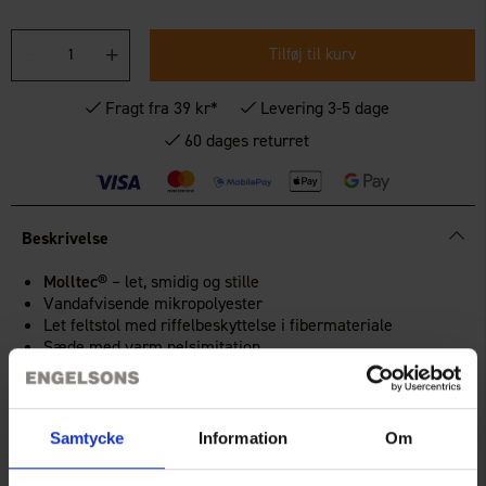
Tilføj til kurv
Fragt fra 39 kr*
Levering 3-5 dage
60 dages returret
Beskrivelse
Molltec®
– let, smidig og stille
Vandafvisende mikropolyester
Let feltstol med riffelbeskyttelse i fibermateriale
Sæde med varm pelsimitation
Fugtafvisende bund i PU-læder
Brede, polstrede bæreremme
Mange lommer
Samtycke
Information
Om