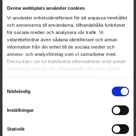
Teknisk specifikation
Denna webbplats använder cookies
Vi använder enhetsidentifierare för att anpassa innehållet
Anmeldelser
och annonserna till användarna, tillhandahålla funktioner
för sociala medier och analysera vår trafik. Vi
vidarebefordrar även sådana identifierare och annan
Du har måske også brug for
information från din enhet till de sociala medier och
annons- och analysföretag som vi samarbetar med.
Dessa kan i sin tur kombinera informationen med annan
information som du har tillhandahållit eller som de har
samlat in när du har använt deras tjänster.
Läs mer om hur vi använder cookies
Samtyckesval
Nödvändig
Inställningar
Grillspyd med Træhåndtag
Compass Pocket
Fra
35 kr.
99 kr.
Statistik