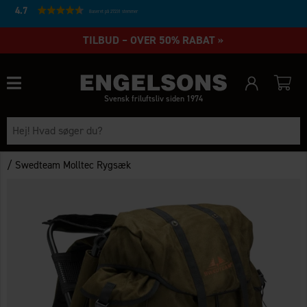
4.7
Baseret på 27231 stemmer
TILBUD – OVER 50% RABAT »
Svensk friluftsliv siden 1974
/
Swedteam Molltec Rygsæk