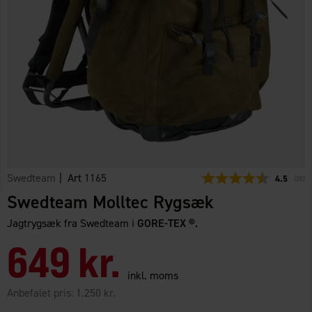
Swedteam
| Art
1165
Gennemsni
4.5
(
stem
20
)
Swedteam Molltec Rygsæk
Jagtrygsæk fra Swedteam i
GORE-TEX ®.
649 kr.
inkl. moms
Anbefalet pris:
1.250 kr.