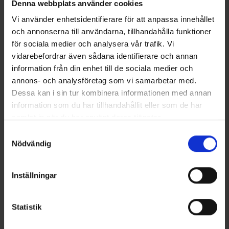
Denna webbplats använder cookies
Anmeldelser
Vi använder enhetsidentifierare för att anpassa innehållet
och annonserna till användarna, tillhandahålla funktioner
för sociala medier och analysera vår trafik. Vi
Du har måske også brug for
vidarebefordrar även sådana identifierare och annan
information från din enhet till de sociala medier och
annons- och analysföretag som vi samarbetar med.
Dessa kan i sin tur kombinera informationen med annan
information som du har tillhandahållit eller som de har
samlat in när du har använt deras tjänster.
Läs mer om hur vi använder cookies
Samtyckesval
Nödvändig
Inställningar
Grillspyd med Træhåndtag
Siddeunderlag
Fra
35 kr.
Fra
19 kr.
Statistik
Lignende produkter