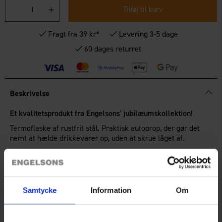
Tilføj til kurv
Fragt fra 39 kr*
Levering 3-5 dage
60 dages returret
Beskrivelse
Et kvalitetsprodukt fra Engelsons' jubilæumskollektion!
Termoflaske af rustfrit stål. Praktisk autoprop, der gør det
nemt at hælde drikkevarer op, uden at skrue låget af.
Det yderste låg kan også bruges som kop.
Termoflasken kan rumme 0,5 liter.
Samtycke
Information
Om
Teknisk specifikation