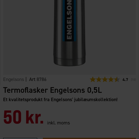
Engelsons
| Art
8786
Gennemsni
4.7
(
stem
10
)
Termoflasker Engelsons 0,5L
Et kvalitetsprodukt fra Engelsons' jubilæumskollektion!
50 kr.
inkl. moms