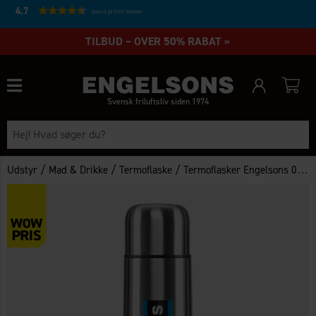
4.7
Baseret på 27231 stemmer
TILBUD – OVER 50% RABAT »
Svensk friluftsliv siden 1974
/
/
/
Udstyr
Mad & Drikke
Termoflaske
Termoflasker Engelsons 0,5L