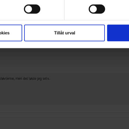
il dem.
okies
Tillåt urval
støvlerne, men det løste jeg selv.