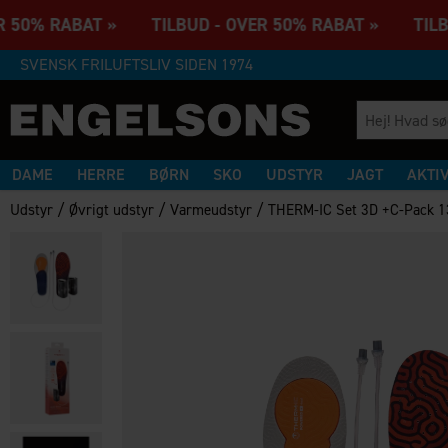
R 50% RABAT » TILBUD - OVER 50% RABAT » TILBU
SVENSK FRILUFTSLIV SIDEN 1974
DAME
HERRE
BØRN
SKO
UDSTYR
JAGT
AKTI
/
/
/
Udstyr
Øvrigt udstyr
Varmeudstyr
THERM-IC Set 3D +C-Pack 