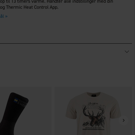
 op til 13 timers varme. Håndtér alle indstillinger med din
®
og Thermic Heat Control App.
ål »