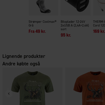
Strømper Coolmax®
Biloplader 12-24V
THERM-I
Grå
2xUSB A (2,4A+2,4A)
Cord 12
sort
Fra
49 kr.
169 kr.
95 kr.
Lignende produkter
Andre købte også