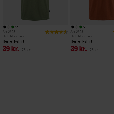
+
2
+
2
2923
Vurdering:
4.5 ud af 5 stjerner
2923
High Mountain
High Mountain
Herre T-shirt
Herre T-shirt
39 kr.
39 kr.
75 kr.
75 kr.