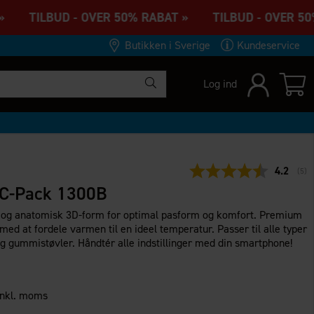
» TILBUD - OVER 50% RABAT » TILBUD - OVER 50%
Butikken i Sverige
Kundeservice
Log ind
Gennemsn
4.2
(
ste
5
)
+C-Pack 1300B
og anatomisk 3D-form for optimal pasform og komfort. Premium
d at fordele varmen til en ideel temperatur. Passer til alle typer
 og gummistøvler. Håndtér alle indstillinger med din smartphone!
inkl. moms