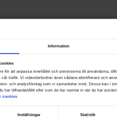
Bedømmelse
Billeder
 batteriet for at regulere varmen.
Information
cookies
e för att anpassa innehållet och annonserna till användarna, tillh
vår trafik. Vi vidarebefordrar även sådana identifierare och anna
nnons- och analysföretag som vi samarbetar med. Dessa kan i sin
har tillhandahållit eller som de har samlat in när du har använt 
r cookies
Inställningar
Statistik