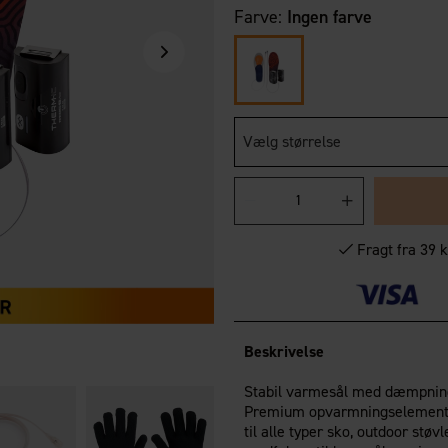
Farve:
Ingen farve
Vælg størrelse
Fragt fra 39 k
Beskrivelse
Stabil varmesål med dæmpning
Premium opvarmningselementer
til alle typer sko, outdoor stø