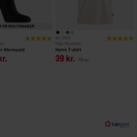
+
2
er
Vurdering:
4.5 ud af 5 stjerner
2923
Vurdering:
4
den
High Mountain
er Merinould
Herre T-shirt
kr.
39 kr.
75 kr.