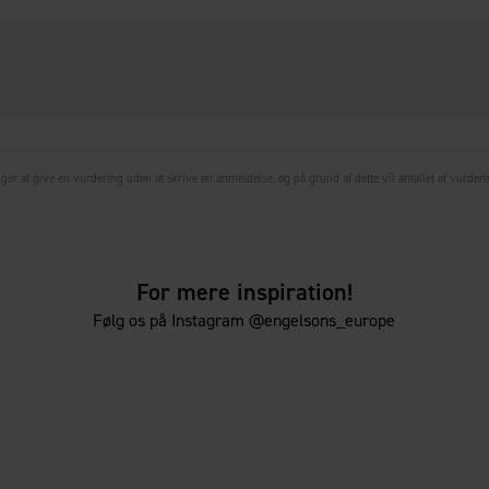
r at give en vurdering uden at skrive en anmeldelse, og på grund af dette vil antallet af vurderin
For mere inspiration!
Følg os på Instagram @engelsons_europe