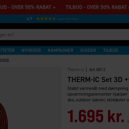
D - OVER 50% RABAT » TILBUD - OVER 50% RABAT 
4.7
Baseret på 27231 stemmer
VITETER
NYHEDER
KAMPAGNER
GUIDER
TILBUD
1300B
Therm-ic
| Art
8813
THERM-IC Set 3D 
Stabil varmesål med dæmpning 
opvarmningselementer hjælper me
sko, outdoor støvler, skistøvler
1.695 kr.