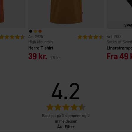
Vurdering:
4.5 ud af 5 stjerner
2925
Vurdering:
4.5 ud af 5 stjern
1983
High Mountain
Socks of Swe
Herre T-shirt
Linerstrømp
39 kr.
Fra
49 
75 kr.
4.2
Vurdering:4.2
ud
Baseret på 5 stemmer og 5
af
anmeldelser
5
Filter
stjerner