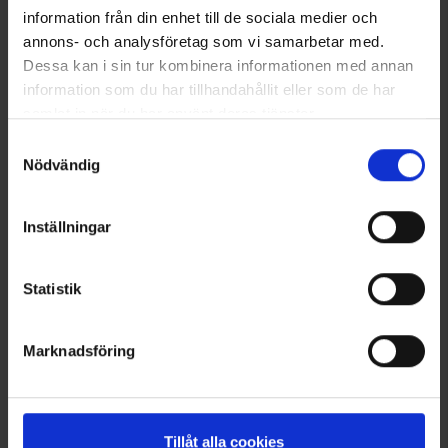
information från din enhet till de sociala medier och
annons- och analysföretag som vi samarbetar med.
Dessa kan i sin tur kombinera informationen med annan
information som du har tillhandahållit eller som de har
samlat in när du har använt deras tjänster.
Läs mer om hur vi använder cookies
Samtyckesval
Nödvändig
Inställningar
Biloplader 12-24V 2xUSB A
Therm-ic Battery S-pack 700
(2,4A+2,4A) sort
1.075 kr.
95 kr.
Statistik
Lignende produkter
Marknadsföring
Andre købte også
Tillåt alla cookies