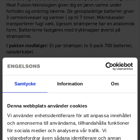
Heat Fusion-teknologien giver dig en jævn varme under
forfoden og omkring tæerne. De genopladelige batterier giver
3 varmeniveauer og varmer i op til 7 timer. Mikrokanaler
transporterer fugt væk, ligesom strømperne har en anatomisk
form. Batterierne fastgøres med trykknapper øverst på
strømperne.
I pakken medfølger:
Et par strømper, to S-pack 700 batterier,
opladerkabel.
Brugsanvisning
Samtycke
Information
Om
Teknisk specifikation
Denna webbplats använder cookies
Anmeldelser
Vi använder enhetsidentifierare för att anpassa innehållet
och annonserna till användarna, tillhandahålla funktioner
för sociala medier och analysera vår trafik. Vi
Du har måske også brug for
vidarebefordrar även sådana identifierare och annan