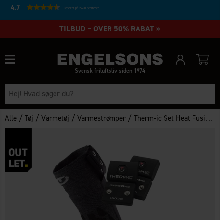
4.7
Baseret på 27231 stemmer
TILBUD – OVER 50% RABAT »
Svensk friluftsliv siden 1974
/
/
/
/
Alle
Tøj
Varmetøj
Varmestrømper
Therm-ic Set Heat Fusion Uni +700