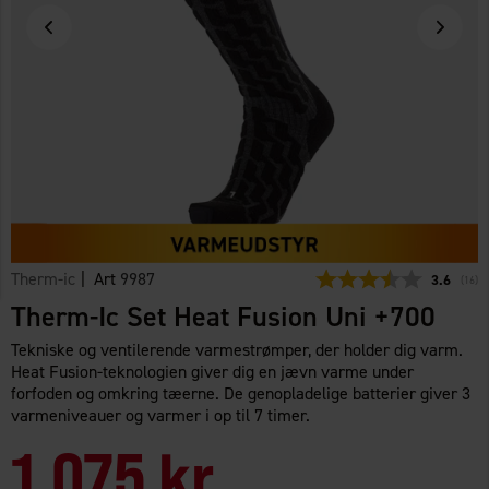
Therm-ic
| Art
9987
Gennemsni
3.6
(
stem
16
)
Therm-Ic Set Heat Fusion Uni +700
Tekniske og ventilerende varmestrømper, der holder dig varm.
Heat Fusion-teknologien giver dig en jævn varme under
forfoden og omkring tæerne. De genopladelige batterier giver 3
varmeniveauer og varmer i op til 7 timer.
1.075 kr.