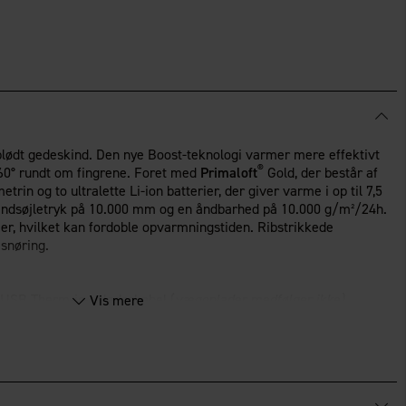
lødt gedeskind. Den nye Boost-teknologi varmer mere effektivt
®
360° rundt om fingrene. Foret med
Primaloft
Gold, der består af
rin og to ultralette Li-ion batterier, der giver varme i op til 7,5
andsøjletryk på 10.000 mm og en åndbarhed på 10.000 g/m²/24h.
ier, hvilket kan fordoble opvarmningstiden. Ribstrikkede
snøring.
 1 USB Therm-ic-opladerkabel (
vægoplader medfølger ikke)
.
Vis mere
robust
tet og skånsom varmefordeling