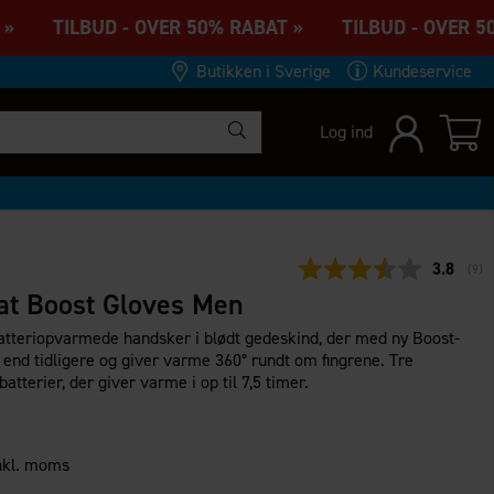
 » TILBUD - OVER 50% RABAT » TILBUD - OVER 50
Butikken i Sverige
Kundeservice
Log ind
Gennemsn
3.8
(
ste
9
)
at Boost Gloves Men
 Batteriopvarmede handsker i blødt gedeskind, der med ny Boost-
 end tidligere og giver varme 360° rundt om fingrene. Tre
batterier, der giver varme i op til 7,5 timer.
nkl. moms