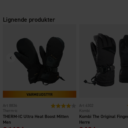
Lignende produkter
8836
Vurdering:
4.0 ud af 5 stjerner
6302
Therm-ic
Kombi
THERM-IC Ultra Heat Boost Mitten
Kombi The Original Finge
Men
Herre