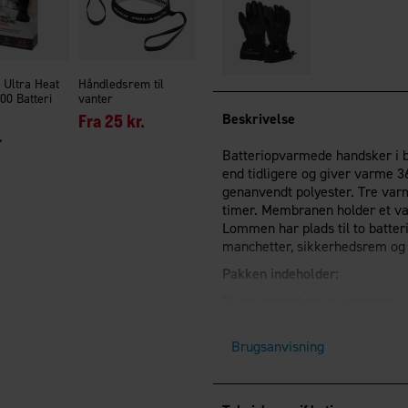
 Ultra Heat
Håndledsrem til
00 Batteri
vanter
Fra
25 kr.
Beskrivelse
.
Batteriopvarmede handsker i b
end tidligere og giver varme 
genanvendt polyester. Tre varmet
timer. Membranen holder et v
Lommen har plads til to batter
manchetter, sikkerhedsrem og 
Pakken indeholder:
Et par handsker, to batterier,
Brugsanvisning
Specifikationer:
Ægte gedeskind – blødt og 
Tre varmetrin for en ensar