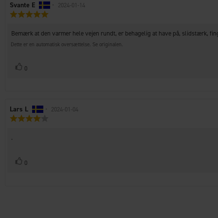
Forfatter
Svante E
•
Bedømmelsesdato:
2024-01-14
Vurdering:
af
5.0
bedømmelsen:
ud
Tekst
Bemærk at den varmer hele vejen rundt, er behagelig at have på, slidstærk, fi
af
til
5
Dette er en automatisk oversættelse. Se originalen.
bedømmelsen:
stjerner
Stem
stemme(r)
0
op
Forfatter
Lars L
•
Bedømmelsesdato:
2024-01-04
Vurdering:
af
4.0
bedømmelsen:
ud
Tekst
.
af
til
5
bedømmelsen:
stjerner
Stem
stemme(r)
0
op