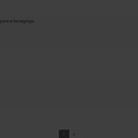
ngrene er bevægelige,
1
2