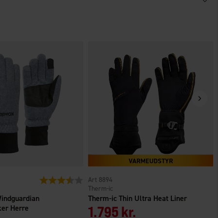
er giver op til 10 timers varme
ndt om fingrene og håndryggen
mtrængelig for væske og god åndbarhed
terier, fordobler opvarmningstiden
mister handsken
form med jakker
er
Vurdering:
3.9 ud af 5 stjerner
8894
Therm-ic
indguardian
Therm-ic Thin Ultra Heat Liner
ker Herre
1.795 kr.