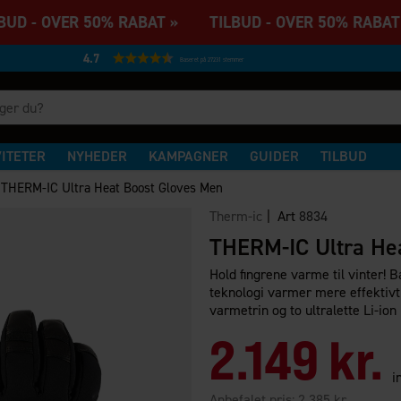
UD - OVER 50% RABAT » TILBUD - OVER 50% RABAT
4.7
Baseret på 27231 stemmer
VITETER
NYHEDER
KAMPAGNER
GUIDER
TILBUD
/
THERM-IC Ultra Heat Boost Gloves Men
Therm-ic
| Art
8834
THERM-IC Ultra He
Hold fingrene varme til vinter!
teknologi varmer mere effektivt
varmetrin og to ultralette Li-ion 
2.149 kr.
i
Anbefalet pris:
2.385 kr.