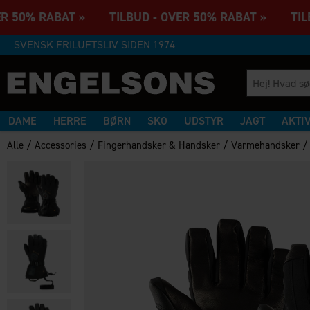
R 50% RABAT » TILBUD - OVER 50% RABAT » TILB
SVENSK FRILUFTSLIV SIDEN 1974
DAME
HERRE
BØRN
SKO
UDSTYR
JAGT
AKTI
/
/
/
Alle
Accessories
Fingerhandsker & Handsker
Varmehandsker