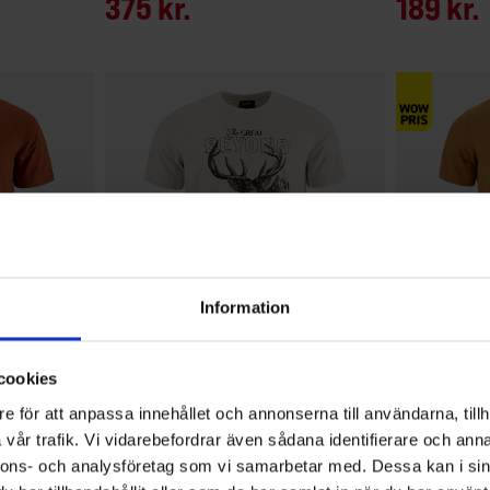
375 kr.
189 kr.
Information
+
2
+
1
cookies
Vurdering:
4.5 ud af 5 stjerner
2923
Vurdering:
4.5 ud af 5 stjern
2925
High Mountain
High Mountain
e för att anpassa innehållet och annonserna till användarna, tillh
Herre T-shirt
Herre T-shirt
vår trafik. Vi vidarebefordrar även sådana identifierare och anna
39 kr.
39 kr.
75 kr.
7
nnons- och analysföretag som vi samarbetar med. Dessa kan i sin