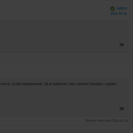
Verificeret
KØBER
Køb
2026-02-04
varmt, så det kompenserer. Så er batteriet i den venstre handske i stykker.
Eksternt verificeret 2024-04-24