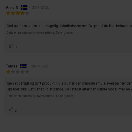
Forfatter
Arne N
•
Bedømmelsesdato:
2026-02-24
Vurdering:
af
4.0
bedømmelsen:
ud
Tekst
God pasform, varm og behagelig. Håndledsrem medfølger, så du ikke behøver a
af
til
5
Dette er en automatisk oversættelse. Se originalen.
stjerner
bedømmelsen:
Stem
stemme(r)
0
op
Forfatter
Tomas
•
Bedømmelsesdato:
2024-01-22
Vurdering:
af
1.0
bedømmelsen:
ud
Tekst
Igen et dårligt og dyrt produkt. Hvis du har den mindste smule sved på hænderne,
af
til
Oplader ikke. Det var spild af penge. Gå i stedet efter den gamle model med en 
5
bedømmelsen:
stjerner
Dette er en automatisk oversættelse. Se originalen.
Stem
stemme(r)
2
op