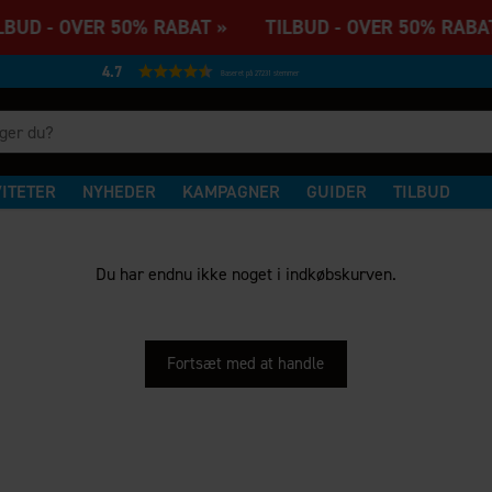
BUD - OVER 50% RABAT » TILBUD - OVER 50% RABA
4.7
Baseret på 27231 stemmer
VITETER
NYHEDER
KAMPAGNER
GUIDER
TILBUD
Du har endnu ikke noget i indkøbskurven.
Fortsæt med at handle