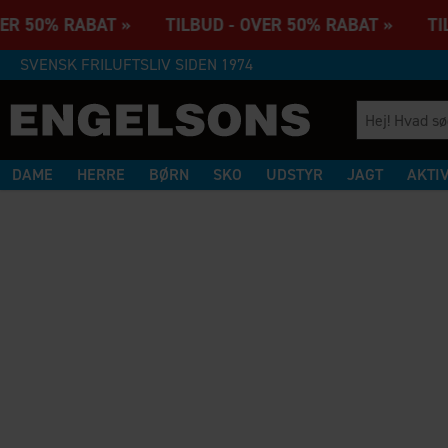
VER 50% RABAT » TILBUD - OVER 50% RABAT » TIL
SVENSK FRILUFTSLIV SIDEN 1974
DAME
HERRE
BØRN
SKO
UDSTYR
JAGT
AKTI