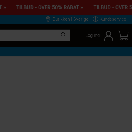
T » TILBUD - OVER 50% RABAT » TILBUD - OVER 5
Butikken i Sverige
Kundeservice
Log ind