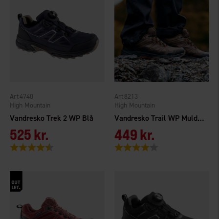
4740
8213
High Mountain
High Mountain
Vandresko Trek 2 WP Blå
Vandresko Trail WP Muldvarp
525 kr.
449 kr.
Vurdering:
4.4 ud af 5 stjerner
Vurdering:
4.0 ud af 5 stjerner