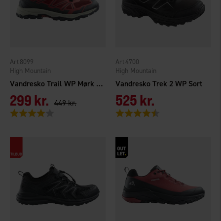
8099
4700
High Mountain
High Mountain
Vandresko Trail WP Mørk terracotta
Vandresko Trek 2 WP Sort
299 kr.
525 kr.
449 kr.
Vurdering:
4.0 ud af 5 stjerner
Vurdering:
4.4 ud af 5 stjerner