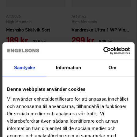
8086
8143
High Mountain
High Mountain
Meshsko Skälvik Sort
Vandresko Ultra 1 WP Vinrød
189 kr.
299 kr.
375 kr.
525 kr.
Vurdering:
4.3 ud af 5 stjerner
Vurdering:
3.9 ud af 5 stjerner
Samtycke
Information
Om
Denna webbplats använder cookies
Vi använder enhetsidentifierare för att anpassa innehållet
och annonserna till användarna, tillhandahålla funktioner
för sociala medier och analysera vår trafik. Vi
vidarebefordrar även sådana identifierare och annan
information från din enhet till de sociala medier och
8102
8093
annons- och analysföretag som vi samarbetar med.
High Mountain
High Mountain