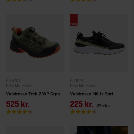
4701
8170
High Mountain
High Mountain
Vandresko Trek 2 WP Grøn
Vandresko Mölle Sort
525 kr.
225 kr.
375 kr.
Vurdering:
4.4 ud af 5 stjerner
Vurdering:
4.1 ud af 5 stjerner