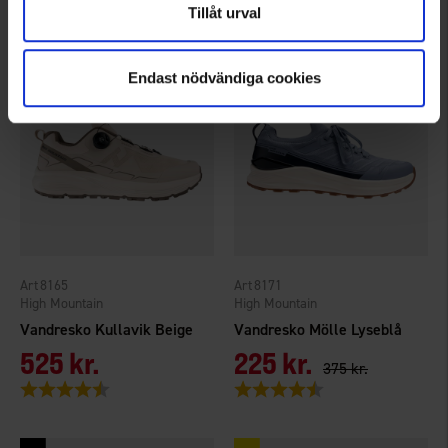
Vurdering:
4.0 ud af 5 stjerner
Tillåt urval
Endast nödvändiga cookies
8165
8171
High Mountain
High Mountain
Vandresko Kullavik Beige
Vandresko Mölle Lyseblå
525 kr.
225 kr.
375 kr.
Vurdering:
4.3 ud af 5 stjerner
Vurdering:
4.1 ud af 5 stjerner