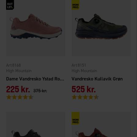
8168
8151
High Mountain
High Mountain
Dame Vandresko Ystad Rosa
Vandresko Kullavik Grøn
225 kr.
525 kr.
375 kr.
Vurdering:
4.2 ud af 5 stjerner
Vurdering:
4.3 ud af 5 stjerner