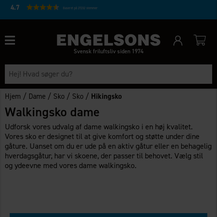
4.7
Baseret på 27232 stemmer
Svensk friluftsliv siden 1974
/
/
/
/
Hjem
Dame
Sko
Sko
Hikingsko
Walkingsko dame
Udforsk vores udvalg af dame walkingsko i en høj kvalitet.
Vores sko er designet til at give komfort og støtte under dine
gåture. Uanset om du er ude på en aktiv gåtur eller en behagelig
hverdagsgåtur, har vi skoene, der passer til behovet. Vælg stil
og ydeevne med vores dame walkingsko.