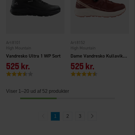
8101
8152
High Mountain
High Mountain
Vandresko Ultra 1 WP Sort
Dame Vandresko Kullavik Vinrød
525 kr.
525 kr.
Vurdering:
3.9 ud af 5 stjerner
Vurdering:
4.3 ud af 5 stjerner
Viser 1–20 ud af 52 produkter
1
2
3