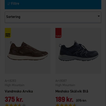
Filtre
Sortering
8283
8087
High Mountain
High Mountain
Vandresko Arvika
Meshsko Skälvik Blå
375 kr.
189 kr.
375 kr.
Vurdering:
3.8 ud af 5 stjerner
Vurdering:
4.3 ud af 5 stjerner