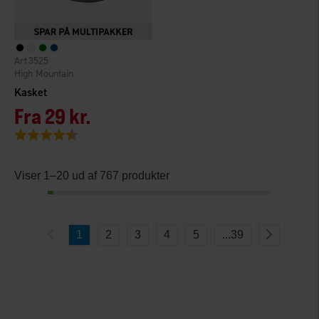
3525
High Mountain
Kasket
Fra
29 kr.
Vurdering:
4.4 ud af 5 stjerner
Viser 1–20 ud af 767 produkter
1
2
3
4
5
...
39