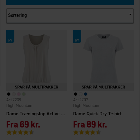
Sortering
7239
2707
High Mountain
High Mountain
Dame Træningstop Active Relaxed
Dame Quick Dry T-shirt
Fra
69 kr.
Fra
89 kr.
Vurdering:
4.7 ud af 5 stjerner
Vurdering:
4.3 ud af 5 stjerner