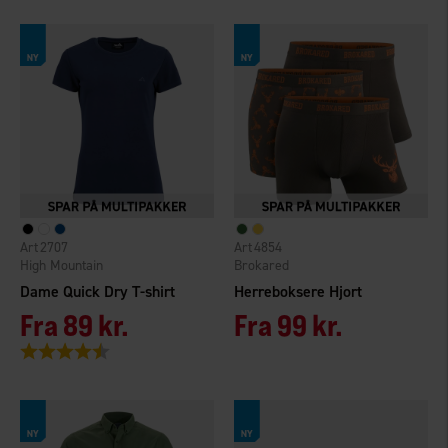
2707
4854
High Mountain
Brokared
Dame Quick Dry T-shirt
Herreboksere Hjort
Fra
89 kr.
Fra
99 kr.
Vurdering:
4.3 ud af 5 stjerner