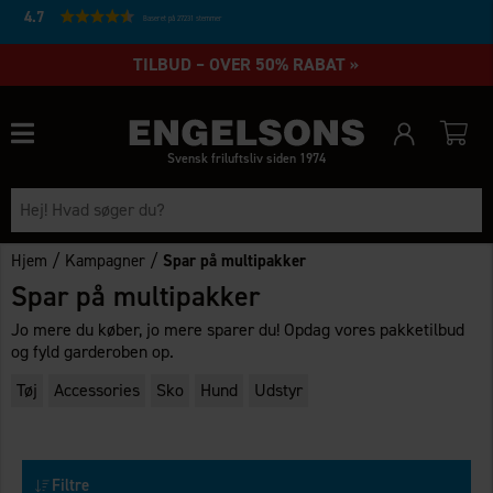
4.7
Baseret på 27231 stemmer
TILBUD – OVER 50% RABAT »
Svensk friluftsliv siden 1974
/
/
Hjem
Kampagner
Spar på multipakker
Spar på multipakker
Jo mere du køber, jo mere sparer du! Opdag vores pakketilbud
og fyld garderoben op.
Tøj
Accessories
Sko
Hund
Udstyr
Filtre