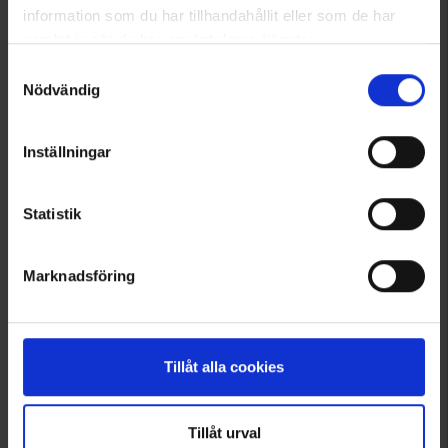
Fra
99 kr.
225 kr.
information som du har tillhandahållit eller som de har
samlat in när du har använt deras tjänster.
Läs mer om hur vi använder cookies
Samtyckesval
Nödvändig
Inställningar
Statistik
Marknadsföring
1722
2950
EP-Collection
High Mountain
Herre Kortærmet Skjorte
Herre Fleeceskjorte
Tillåt alla cookies
Fra
135 kr.
Fra
75 kr.
Vurdering:
4.3 ud af 5 stjerner
Vurdering:
4.5 ud af 5 stjerner
Tillåt urval