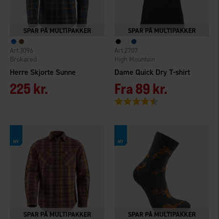
3096
2707
Brokared
High Mountain
Herre Skjorte Sunne
Dame Quick Dry T-shirt
225 kr.
Fra
89 kr.
Vurdering:
4.3 ud af 5 stjerner