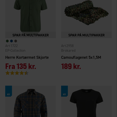
1722
2958
EP-Collection
Brokared
Herre Kortærmet Skjorte
Camouflagenet 5x1,5M
Fra
135 kr.
189 kr.
Vurdering:
4.3 ud af 5 stjerner