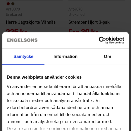
3090
4070
Brokared
Brokared
Herre Jagtskjorte Vännäs
Strømper Hjort 3-pak
225 kr.
Fra
39 kr.
Samtycke
Information
Om
Denna webbplats använder cookies
Vi använder enhetsidentifierare för att anpassa innehållet
och annonserna till användarna, tillhandahålla funktioner
för sociala medier och analysera vår trafik. Vi
vidarebefordrar även sådana identifierare och annan
4854
3090
information från din enhet till de sociala medier och
Brokared
Brokared
annons- och analysföretag som vi samarbetar med.
Herreboksere Hjort
Herre Jagtskjorte Vännäs
Dessa kan i sin tur kombinera informationen med annan