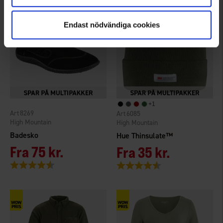
Endast nödvändiga cookies
+
1
8269
6085
High Mountain
High Mountain
Badesko
Hue Thinsulate™
Fra
75 kr.
Fra
35 kr.
Vurdering:
4.3 ud af 5 stjerner
Vurdering:
4.6 ud af 5 stjerner