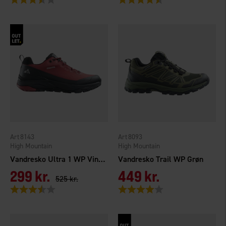
8143
8093
High Mountain
High Mountain
Vandresko Ultra 1 WP Vinrød
Vandresko Trail WP Grøn
299 kr.
449 kr.
525 kr.
Vurdering:
3.9 ud af 5 stjerner
Vurdering:
4.0 ud af 5 stjerner