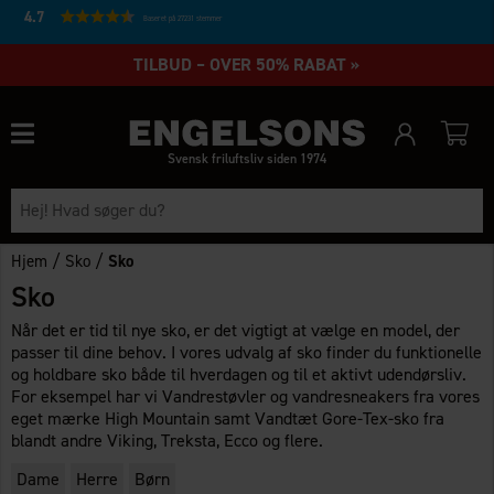
4.7
Baseret på 27231 stemmer
TILBUD – OVER 50% RABAT »
Svensk friluftsliv siden 1974
/
/
Hjem
Sko
Sko
Sko
Når det er tid til nye sko, er det vigtigt at vælge en model, der
passer til dine behov. I vores udvalg af sko finder du funktionelle
og holdbare sko både til hverdagen og til et aktivt udendørsliv.
For eksempel har vi Vandrestøvler og vandresneakers fra vores
eget mærke High Mountain samt Vandtæt Gore-Tex-sko fra
blandt andre Viking, Treksta, Ecco og flere.
Dame
Herre
Børn