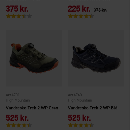
375 kr.
225 kr.
375 kr.
Vurdering:
3.8 ud af 5 stjerner
Vurdering:
4.1 ud af 5 stjerner
4701
4740
High Mountain
High Mountain
Vandresko Trek 2 WP Grøn
Vandresko Trek 2 WP Blå
525 kr.
525 kr.
Vurdering:
4.4 ud af 5 stjerner
Vurdering:
4.4 ud af 5 stjerner