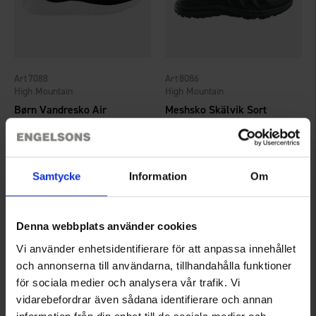
7088
8086
High Mountain
High Mountain
Børn Vandresko Air
Meshsko Skälvik Sort
189 kr.
189 kr.
375 kr.
Vurdering:
4.5 ud af 5 stjerner
Vurdering:
4.3 ud af 5 stjerner
Samtycke
Information
Om
Denna webbplats använder cookies
Vi använder enhetsidentifierare för att anpassa innehållet
och annonserna till användarna, tillhandahålla funktioner
för sociala medier och analysera vår trafik. Vi
vidarebefordrar även sådana identifierare och annan