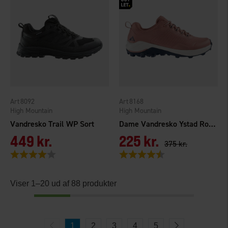
8092
8168
High Mountain
High Mountain
Vandresko Trail WP Sort
Dame Vandresko Ystad Rosa
449 kr.
225 kr.
375 kr.
Vurdering:
4.0 ud af 5 stjerner
Vurdering:
4.2 ud af 5 stjerner
Viser 1–20 ud af 88 produkter
1
2
3
4
5