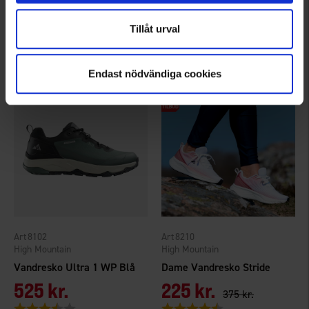
Skechers Slip Ins Go Walk Arch Fit 2.0 Percy Herre Sort
Vandresko Trail WP Mørk terracotta
1.149 kr.
299 kr.
Tillåt urval
449 kr.
Vurdering:
4.0 ud af 5 stjerner
Endast nödvändiga cookies
8102
8210
High Mountain
High Mountain
Vandresko Ultra 1 WP Blå
Dame Vandresko Stride
525 kr.
225 kr.
375 kr.
Vurdering:
3.9 ud af 5 stjerner
Vurdering:
4.5 ud af 5 stjerner