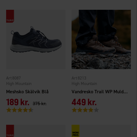
8087
8213
High Mountain
High Mountain
Meshsko Skälvik Blå
Vandresko Trail WP Muldvarp
189 kr.
449 kr.
375 kr.
Vurdering:
4.3 ud af 5 stjerner
Vurdering:
4.0 ud af 5 stjerner