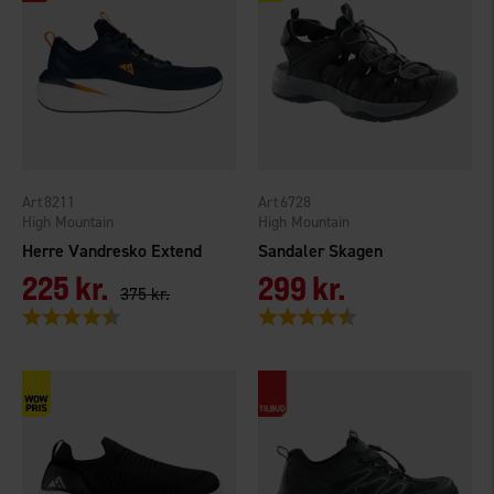
8211
6728
High Mountain
High Mountain
Herre Vandresko Extend
Sandaler Skagen
225 kr.
299 kr.
375 kr.
Vurdering:
4.1 ud af 5 stjerner
Vurdering:
4.3 ud af 5 stjerner