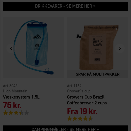
DRIKKEVARER - SE MERE HER »
3045
1169
High Mountain
Grower´s cup
Væskesystem 1,5L
Growers Cup Brazil
75 kr.
Coffeebrewer 2 cups
Fra
19 kr.
Vurdering:
3.4 ud af 5 stjerner
Vurdering:
4.3 ud af 5 stjerner
CAMPINGMØBLER - SE MERE HER »