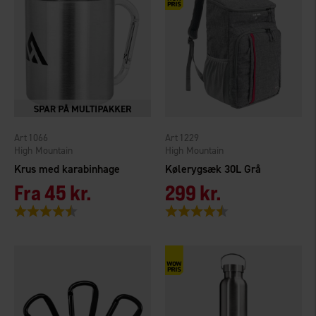
1066
1229
High Mountain
High Mountain
Krus med karabinhage
Kølerygsæk 30L Grå
Fra
45 kr.
299 kr.
Vurdering:
4.3 ud af 5 stjerner
Vurdering:
4.6 ud af 5 stjerner