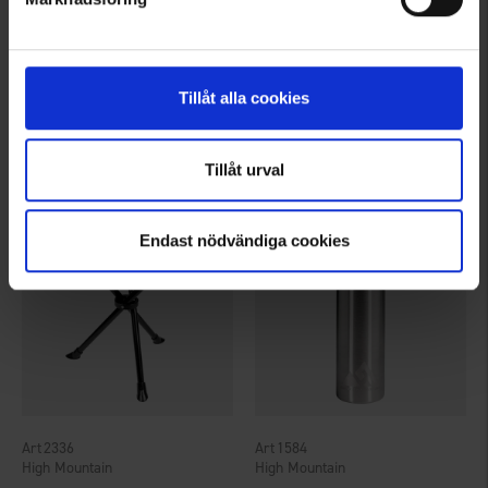
5324
2564
High Mountain
High Mountain
Pandelampe 110 Lumen
Termoflaske Ätran 0,5L
Tillåt alla cookies
Fra
75 kr.
39 kr.
Vurdering:
4.3 ud af 5 stjerner
Vurdering:
4.6 ud af 5 stjerner
Tillåt urval
Endast nödvändiga cookies
2336
1584
High Mountain
High Mountain