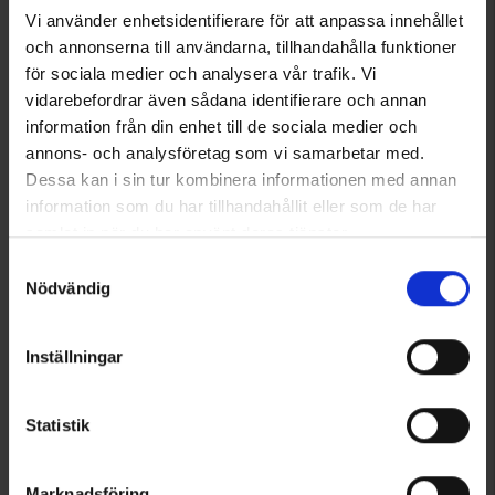
Vi använder enhetsidentifierare för att anpassa innehållet
och annonserna till användarna, tillhandahålla funktioner
för sociala medier och analysera vår trafik. Vi
vidarebefordrar även sådana identifierare och annan
1586
2566
information från din enhet till de sociala medier och
High Mountain
High Mountain
annons- och analysföretag som vi samarbetar med.
Termoflaske Nissan 1,0L
Termoflaske Ätran 1,0L
Dessa kan i sin tur kombinera informationen med annan
75 kr.
59 kr.
information som du har tillhandahållit eller som de har
Vurdering:
4.5 ud af 5 stjerner
Vurdering:
4.6 ud af 5 stjerner
samlat in när du har använt deras tjänster.
Läs mer om hur vi använder cookies
Samtyckesval
Nödvändig
Inställningar
Statistik
Marknadsföring