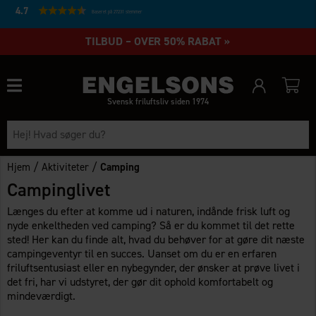
4.7
Baseret på 27231 stemmer
TILBUD – OVER 50% RABAT »
Svensk friluftsliv siden 1974
/
/
Hjem
Aktiviteter
Camping
Campinglivet
Længes du efter at komme ud i naturen, indånde frisk luft og
nyde enkeltheden ved camping? Så er du kommet til det rette
sted! Her kan du finde alt, hvad du behøver for at gøre dit næste
campingeventyr til en succes. Uanset om du er en erfaren
friluftsentusiast eller en nybegynder, der ønsker at prøve livet i
det fri, har vi udstyret, der gør dit ophold komfortabelt og
mindeværdigt.