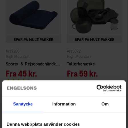
7280
3072
High Mountain
High Mountain
Sports- & Rejsebadehåndklæde 120x60 cm
Tallerkenæske
Fra
45 kr.
Fra
59 kr.
Vurdering:
4.5 ud af 5 stjerner
Samtycke
Information
Om
Denna webbplats använder cookies