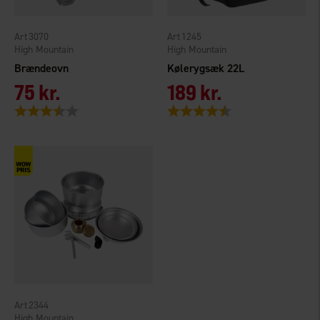
3070
1245
High Mountain
High Mountain
Brændeovn
Kølerygsæk 22L
75 kr.
189 kr.
Vurdering:
3.8 ud af 5 stjerner
Vurdering:
4.4 ud af 5 stjerner
2344
High Mountain