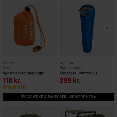
8927
6236
Briv
High Mountain
Nødsovepose med fløjte
Sovepose Comfort +3
115 kr.
299 kr.
Vurdering:
4.4 ud af 5 stjerner
RYGGSÆKKE & PAKPOSER - SE MERE HER »