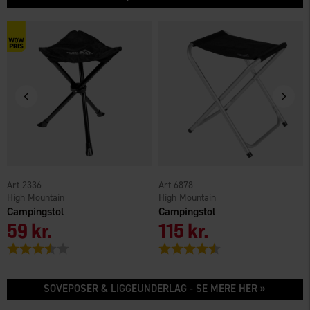
2336
6878
High Mountain
High Mountain
Campingstol
Campingstol
59 kr.
115 kr.
Vurdering:
3.5 ud af 5 stjerner
Vurdering:
4.3 ud af 5 stjerner
SOVEPOSER & LIGGEUNDERLAG - SE MERE HER »