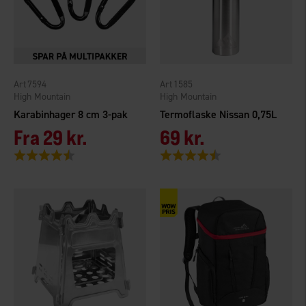
7594
1585
High Mountain
High Mountain
Karabinhager 8 cm 3-pak
Termoflaske Nissan 0,75L
Fra
29 kr.
69 kr.
Vurdering:
4.4 ud af 5 stjerner
Vurdering:
4.5 ud af 5 stjerner