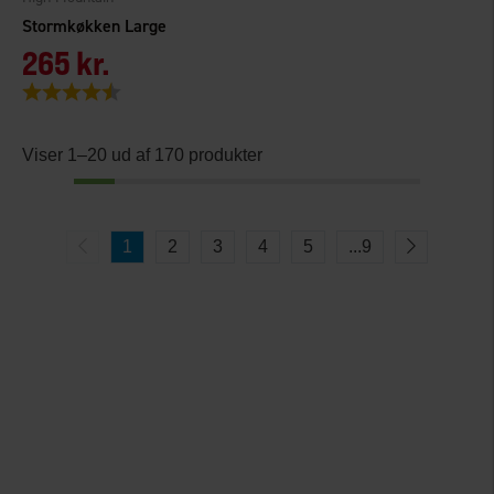
Stormkøkken Large
265 kr.
Vurdering:
4.1 ud af 5 stjerner
Viser 1–20 ud af 170 produkter
1
2
3
4
5
...
9