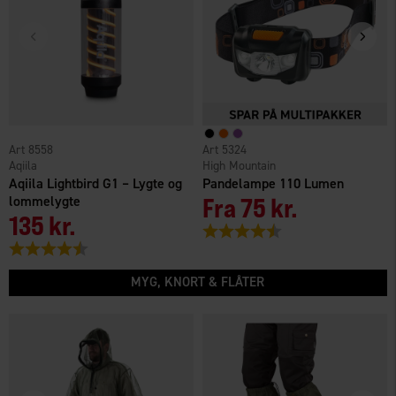
8558
5324
Aqiila
High Mountain
Aqiila Lightbird G1 – Lygte og
Pandelampe 110 Lumen
lommelygte
Fra
75 kr.
135 kr.
Vurdering:
4.3 ud af 5 stjerner
Vurdering:
4.6 ud af 5 stjerner
MYG, KNORT & FLÅTER