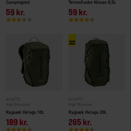
Campingstol
Termoflaske Nissan 0,5L
59 kr.
59 kr.
Vurdering:
3.5 ud af 5 stjerner
Vurdering:
4.5 ud af 5 stjerner
6772
6773
High Mountain
High Mountain
Rygsæk Helags 10L
Rygsæk Helags 20L
189 kr.
265 kr.
Vurdering:
4.4 ud af 5 stjerner
Vurdering:
4.1 ud af 5 stjerner