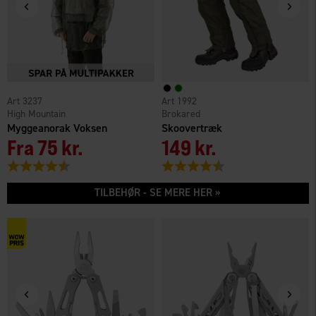
3237
1992
High Mountain
Brokared
Myggeanorak Voksen
Skoovertræk
Fra
75 kr.
149 kr.
Vurdering:
4.3 ud af 5 stjerner
Vurdering:
4.3 ud af 5 stjerner
TILBEHØR - SE MERE HER »