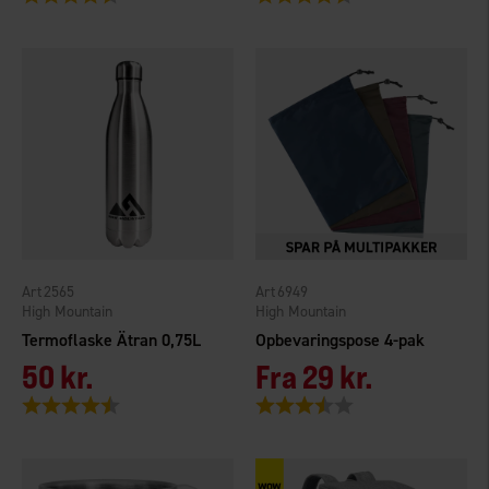
2565
6949
High Mountain
High Mountain
Termoflaske Ätran 0,75L
Opbevaringspose 4-pak
50 kr.
Fra
29 kr.
Vurdering:
4.6 ud af 5 stjerner
Vurdering:
3.9 ud af 5 stjerner