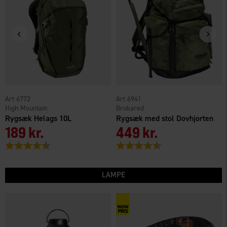
6772
6941
High Mountain
Brokared
Rygsæk Helags 10L
Rygsæk med stol Dovhjorten
189 kr.
449 kr.
Vurdering:
4.4 ud af 5 stjerner
Vurdering:
4.2 ud af 5 stjerner
LAMPE