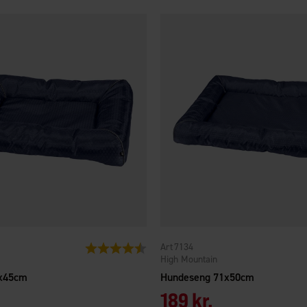
7134
Vurdering:
4.8 ud af 5 stjerner
High Mountain
x45cm
Hundeseng 71x50cm
189 kr.