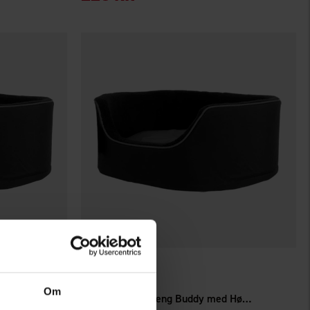
4880
Dogman
Om
Dogman Hundeseng Buddy med Høj Kant L
Dogman Hundeseng Buddy med Høj Kant S