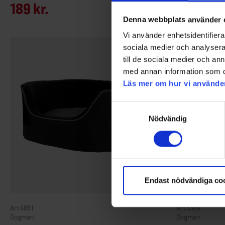
189 kr.
149 kr.
Denna webbplats använder 
Vi använder enhetsidentifierar
sociala medier och analysera 
till de sociala medier och a
med annan information som du 
Läs mer om hur vi använde
Samtyckesval
Nödvändig
Endast nödvändiga co
4881
5386
Dogman
Dogman