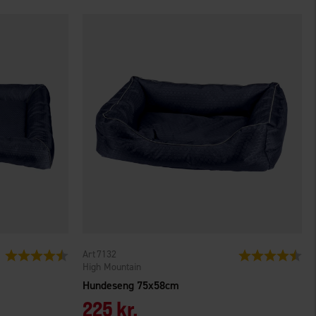
7132
Vurdering:
4.5 ud af 5 stjerner
Vurdering:
4.3
High Mountain
Hundeseng 75x58cm
225 kr.