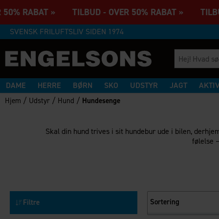
R 50% RABAT » TILBUD - OVER 50% RABAT » TILBU
SVENSK FRILUFTSLIV SIDEN 1974
DAME
HERRE
BØRN
SKO
UDSTYR
JAGT
AKTI
/
/
/
Hjem
Udstyr
Hund
Hundesenge
Skal din hund trives i sit hundebur ude i bilen, derh
følelse 
Sortering
Filtre