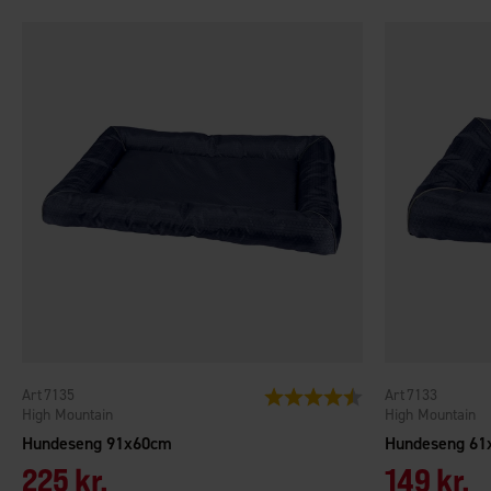
7135
7133
Vurdering:
4.1 ud af 5 stjerner
High Mountain
High Mountain
Hundeseng 91x60cm
Hundeseng 61
225 kr.
149 kr.