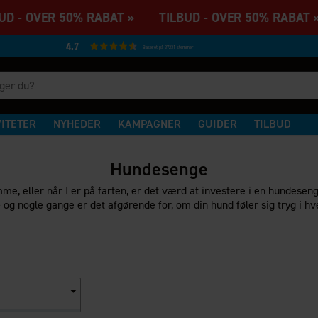
D - OVER 50% RABAT » TILBUD - OVER 50% RABAT 
4.7
Baseret på 27231 stemmer
VITETER
NYHEDER
KAMPAGNER
GUIDER
TILBUD
Hundesenge
jemme, eller når I er på farten, er det værd at investere i en hundes
– og nogle gange er det afgørende for, om din hund føler sig tryg i h