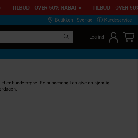
» TILBUD - OVER 50% RABAT » TILBUD - OVER 50%
Butikken i Sverige
Kundeservice
Log ind
eng eller hundetæppe. En hundeseng kan give en hjemlig
verdagen.