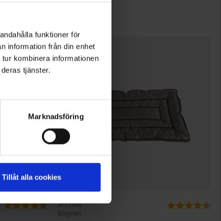
375 kr.
andahålla funktioner för
n information från din enhet
 tur kombinera informationen
deras tjänster.
Marknadsföring
Tillåt alla cookies
5384
Vurdering:
4.5 ud af 5 stjerner
Vurdering:
4.7
Dogman