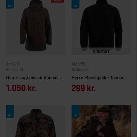
6981
6953
Brokared
Brokared
Dame Jagtanorak Vännäs WP
Herre Fleecejakke Tännäs
1.050 kr.
299 kr.