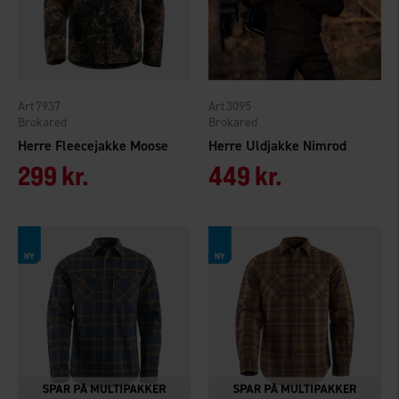
7937
3095
Brokared
Brokared
Herre Fleecejakke Moose
Herre Uldjakke Nimrod
299 kr.
449 kr.