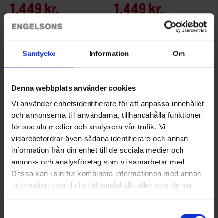
1.449 kr.
1.449 kr.
Samtycke
Information
Om
Denna webbplats använder cookies
Vi använder enhetsidentifierare för att anpassa innehållet
och annonserna till användarna, tillhandahålla funktioner
för sociala medier och analysera vår trafik. Vi
vidarebefordrar även sådana identifierare och annan
6980
4070
information från din enhet till de sociala medier och
Brokared
Brokared
annons- och analysföretag som vi samarbetar med.
Herre Jagtanorak Vännäs WP
Strømper Hjort 3-pak
Dessa kan i sin tur kombinera informationen med annan
1.050 kr.
Fra
39 kr.
information som du har tillhandahållit eller som de har
samlat in när du har använt deras tjänster.
Läs mer om hur vi använder cookies
Samtyckesval