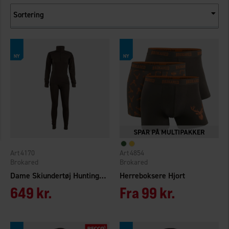
Sortering
4170
4854
Brokared
Brokared
Dame Skiundertøj Hunting Merinould
Herreboksere Hjort
649 kr.
Fra
99 kr.