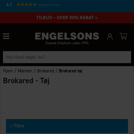
4.7
Baseret på 27231 stemmer
TILBUD – OVER 50% RABAT »
Svensk friluftsliv siden 1974
/
/
/
Hjem
Mærker
Brokared
Brokared tøj
Brokared - Tøj
Filtre