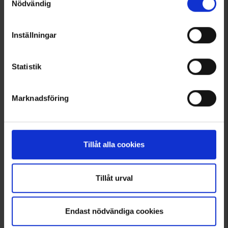
Nödvändig
Inställningar
Statistik
Marknadsföring
3090
7963
Brokared
Brokared
Herre Jagtskjorte Vännäs
Herre Jagtsæt Nimrod Heat
225 kr.
1.795 kr.
Tillåt alla cookies
Tillåt urval
Endast nödvändiga cookies