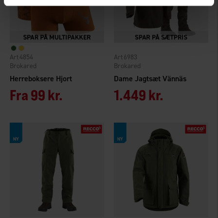
4854
6983
Brokared
Brokared
Herreboksere Hjort
Dame Jagtsæt Vännäs
Fra
99 kr.
1.449 kr.