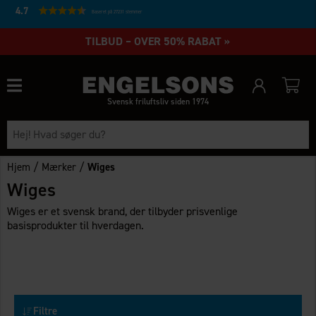
4.7
Baseret på 27231 stemmer
TILBUD – OVER 50% RABAT »
Svensk friluftsliv siden 1974
/
/
Hjem
Mærker
Wiges
Wiges
Wiges er et svensk brand, der tilbyder prisvenlige
basisprodukter til hverdagen.
Filtre