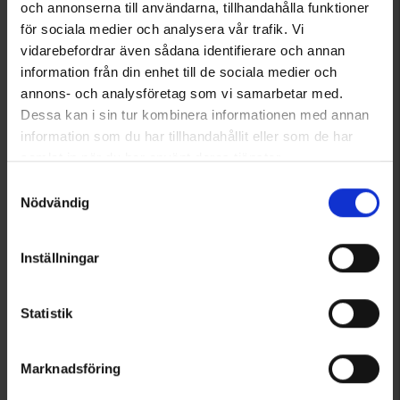
och annonserna till användarna, tillhandahålla funktioner
för sociala medier och analysera vår trafik. Vi
Viser 1–2 ud af 2 produkter
vidarebefordrar även sådana identifierare och annan
information från din enhet till de sociala medier och
annons- och analysföretag som vi samarbetar med.
1
Dessa kan i sin tur kombinera informationen med annan
information som du har tillhandahållit eller som de har
samlat in när du har använt deras tjänster.
Läs mer om hur vi använder cookies
Samtyckesval
Nödvändig
Inställningar
Statistik
Marknadsföring