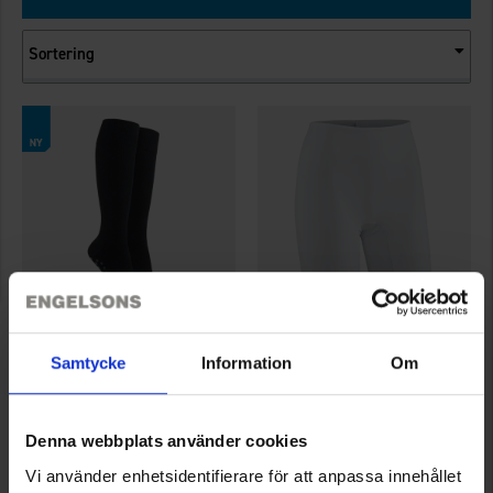
Sortering
6968
4017
Samtycke
Information
Om
Wiges
Wiges
Kompressionsstrømper Anti Slip 18-22 mmHg
Dame Cykelbuks Invisible
Fra
95 kr.
Fra
59 kr.
Denna webbplats använder cookies
Vurdering:
3.8 ud af 5 stjerner
Vurdering:
4.2 ud af 5 stjerner
Vi använder enhetsidentifierare för att anpassa innehållet