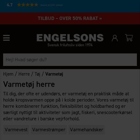
4.7
Baseret på 27231 stemmer
TILBUD – OVER 50% RABAT »
Svensk friluftsliv siden 1974
/
/
/
Hjem
Herre
Tøj
Varmetøj
Varmetøj herre
Til dig, der ofte er udendørs, er varmetøj en praktisk måde at
holde kropsvarmen oppe på i kolde perioder. Vores varmetøj til
herre kombinerer funktion, fleksibilitet og holdbarhed og er
særligt nyttigt til aktiviteter som jagt, fiskeri, snescooterkørsel
eller vandreture i barske vejrforhold.
Varmevest
Varmestrømper
Varmehandsker