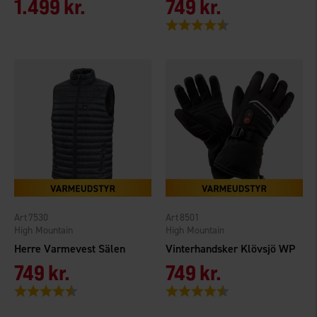
1.499 kr.
749 kr.
Vurdering:
4.3 ud af 5 stjerner
7530
8501
High Mountain
High Mountain
Herre Varmevest Sälen
Vinterhandsker Klövsjö WP
749 kr.
749 kr.
Vurdering:
4.5 ud af 5 stjerner
Vurdering:
4.3 ud af 5 stjerner