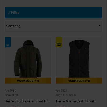
Filtre
Sortering
7960
7524
Brokared
High Mountain
Herre Jagtjakke Nimrod Heat WP
Herre Varmevest Narvik