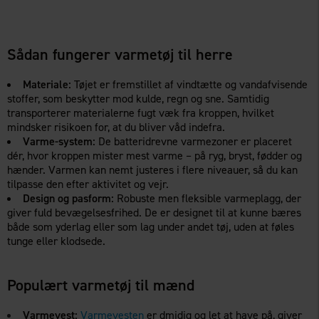
Sådan fungerer varmetøj til herre
Materiale:
Tøjet er fremstillet af vindtætte og vandafvisende
stoffer, som beskytter mod kulde, regn og sne. Samtidig
transporterer materialerne fugt væk fra kroppen, hvilket
mindsker risikoen for, at du bliver våd indefra.
Varme-system:
De batteridrevne varmezoner er placeret
dér, hvor kroppen mister mest varme – på ryg, bryst, fødder og
hænder. Varmen kan nemt justeres i flere niveauer, så du kan
tilpasse den efter aktivitet og vejr.
Design og pasform:
Robuste men fleksible varmeplagg, der
giver fuld bevægelsesfrihed. De er designet til at kunne bæres
både som yderlag eller som lag under andet tøj, uden at føles
tunge eller klodsede.
Populært varmetøj til mænd
Varmevest:
Varmevesten
er dmidig og let at have på, giver