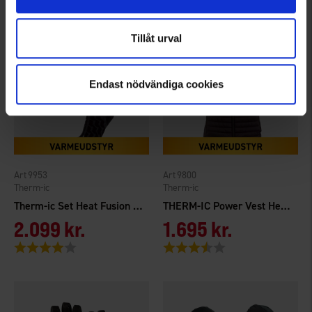
Tillåt urval
Endast nödvändiga cookies
9953
9800
Therm-ic
Therm-ic
Therm-ic Set Heat Fusion Uni +1400 B
THERM-IC Power Vest Heat Men
2.099 kr.
1.695 kr.
Vurdering:
4.0 ud af 5 stjerner
Vurdering:
3.9 ud af 5 stjerner