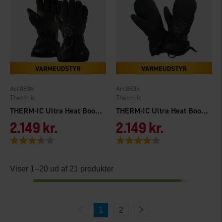
8834
8836
Therm-ic
Therm-ic
THERM-IC Ultra Heat Boost Gloves Men
THERM-IC Ultra Heat Boost Mitten Men
2.149 kr.
2.149 kr.
Vurdering:
3.8 ud af 5 stjerner
Vurdering:
4.0 ud af 5 stjerner
Viser 1–20 ud af 21 produkter
1
2