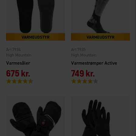
7934
7935
High Mountain
High Mountain
Varmesåler
Varmestrømper Active
675 kr.
749 kr.
Vurdering:
4.3 ud af 5 stjerner
Vurdering:
4.0 ud af 5 stjerner