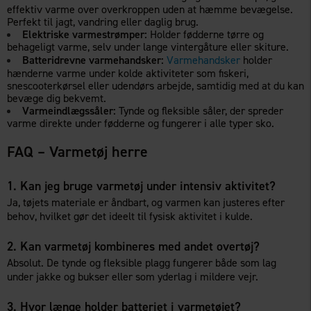
effektiv varme over overkroppen uden at hæmme bevægelse.
Perfekt til jagt, vandring eller daglig brug.
Elektriske varmestrømper:
Holder fødderne tørre og
behageligt varme, selv under lange vintergåture eller skiture.
Batteridrevne varmehandsker:
Varmehandsker
holder
hænderne varme under kolde aktiviteter som fiskeri,
snescooterkørsel eller udendørs arbejde, samtidig med at du kan
bevæge dig bekvemt.
Varmeindlægssåler:
Tynde og fleksible såler, der spreder
varme direkte under fødderne og fungerer i alle typer sko.
FAQ – Varmetøj herre
1. Kan jeg bruge varmetøj under intensiv aktivitet?
Ja, tøjets materiale er åndbart, og varmen kan justeres efter
behov, hvilket gør det ideelt til fysisk aktivitet i kulde.
2. Kan varmetøj kombineres med andet overtøj?
Absolut. De tynde og fleksible plagg fungerer både som lag
under jakke og bukser eller som yderlag i mildere vejr.
3. Hvor længe holder batteriet i varmetøjet?