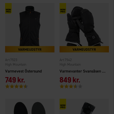
7523
7542
High Mountain
High Mountain
Varmevest Östersund
Varmevanter Svansåsen WP
749 kr.
849 kr.
Vurdering:
4.3 ud af 5 stjerner
Vurdering:
3.9 ud af 5 stjerner