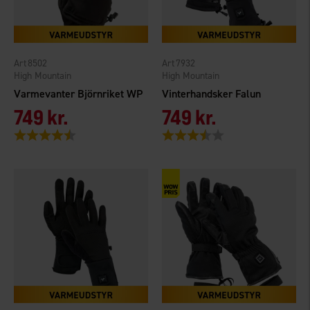
8502
7932
High Mountain
High Mountain
Varmevanter Björnriket WP
Vinterhandsker Falun
749 kr.
749 kr.
Vurdering:
4.6 ud af 5 stjerner
Vurdering:
3.4 ud af 5 stjerner