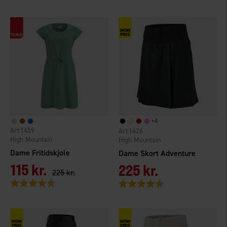
+
4
1459
1426
High Mountain
High Mountain
Dame Fritidskjole
Dame Skort Adventure
115 kr.
225 kr.
225 kr.
Vurdering:
4.4 ud af 5 stjerner
Vurdering:
4.7 ud af 5 stjerner