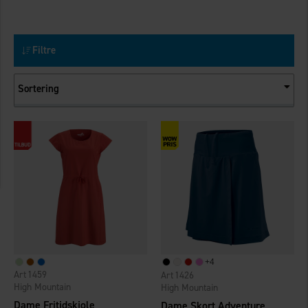
Filtre
Sortering
+
4
1459
1426
High Mountain
High Mountain
Dame Fritidskjole
Dame Skort Adventure