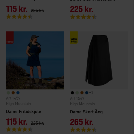
115 kr.
225 kr.
225 kr.
Vurdering:
4.4 ud af 5 stjerner
Vurdering:
4.7 ud af 5 stjerner
+
1
1459
1547
High Mountain
High Mountain
Dame Fritidskjole
Dame Skort Äng
115 kr.
265 kr.
225 kr.
Vurdering:
4.4 ud af 5 stjerner
Vurdering:
4.6 ud af 5 stjerner