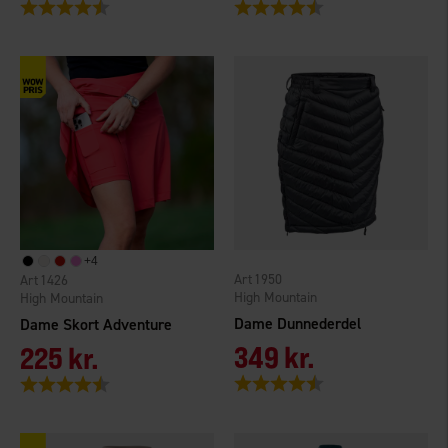
Vurdering:
4.7 ud af 5 stjerner
Vurdering:
4.6 ud af 5 stjerner
+
4
1950
1426
High Mountain
High Mountain
Dame Dunnederdel
Dame Skort Adventure
349 kr.
225 kr.
Vurdering:
4.5 ud af 5 stjerner
Vurdering:
4.7 ud af 5 stjerner