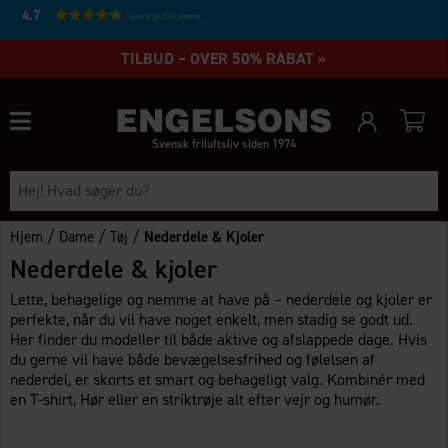
4.7
Baseret på 27231 stemmer
TILBUD – OVER 50% RABAT »
Svensk friluftsliv siden 1974
/
/
/
Hjem
Dame
Tøj
Nederdele & Kjoler
Nederdele & kjoler
Lette, behagelige og nemme at have på – nederdele og kjoler er
perfekte, når du vil have noget enkelt, men stadig se godt ud.
Her finder du modeller til både aktive og afslappede dage. Hvis
du gerne vil have både bevægelsesfrihed og følelsen af
nederdel, er skorts et smart og behageligt valg. Kombinér med
en T-shirt, Hør eller en striktrøje alt efter vejr og humør.