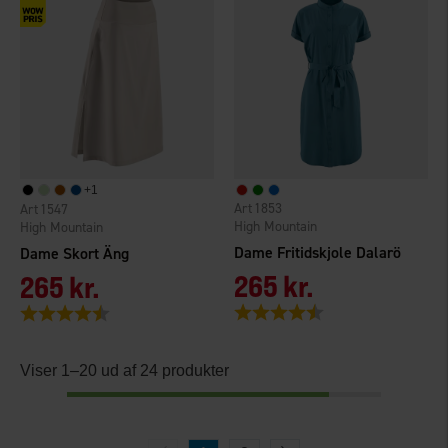
+
1
1853
1547
High Mountain
High Mountain
Dame Fritidskjole Dalarö
Dame Skort Äng
265 kr.
265 kr.
Vurdering:
4.4 ud af 5 stjerner
Vurdering:
4.6 ud af 5 stjerner
Viser 1–20 ud af 24 produkter