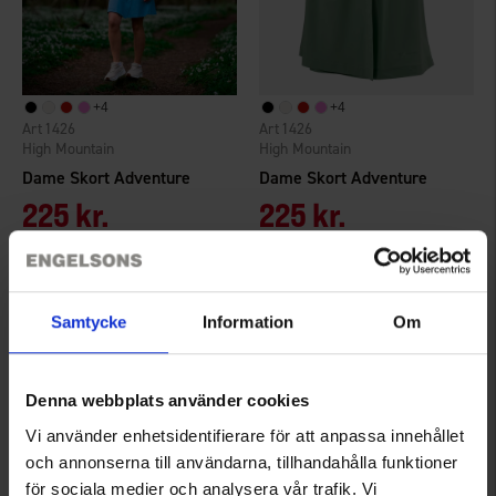
+
4
+
4
1426
1426
High Mountain
High Mountain
Dame Skort Adventure
Dame Skort Adventure
225 kr.
225 kr.
Vurdering:
4.7 ud af 5 stjerner
Vurdering:
4.7 ud af 5 stjerner
Samtycke
Information
Om
Denna webbplats använder cookies
Vi använder enhetsidentifierare för att anpassa innehållet
och annonserna till användarna, tillhandahålla funktioner
för sociala medier och analysera vår trafik. Vi