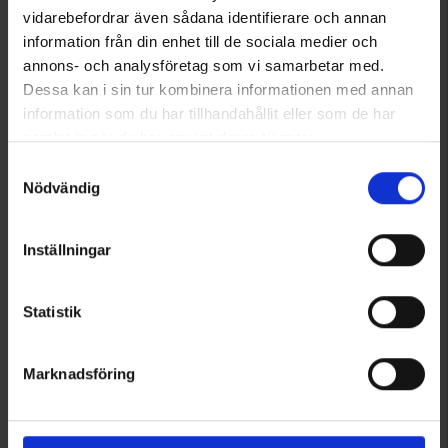
vidarebefordrar även sådana identifierare och annan
+
4
information från din enhet till de sociala medier och
2862
1426
EP-Collection
High Mountain
annons- och analysföretag som vi samarbetar med.
Dame Jeansnederdel
Dame Skort Adventure
Dessa kan i sin tur kombinera informationen med annan
115 kr.
information som du har tillhandahållit eller som de har
225 kr.
225 kr.
samlat in när du har använt deras tjänster.
Vurdering:
4.3 ud af 5 stjerner
Vurdering:
4.7 ud af 5 stjerner
Läs mer om hur vi använder cookies
Samtyckesval
Nödvändig
Inställningar
Statistik
Marknadsföring
+
1
7190
1547
High Mountain
High Mountain