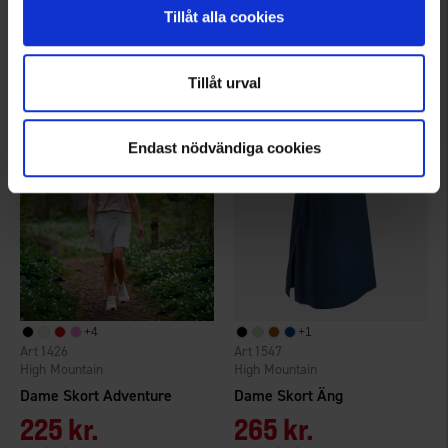
Dame Skort Active 2:1
Dame Skort Äng
Tillåt alla cookies
225 kr.
265 kr.
Vurdering:
4.2 ud af 5 stjerner
Vurdering:
4.6 ud af 5 stjerner
Tillåt urval
Endast nödvändiga cookies
+
4
+
1
1426
1547
High Mountain
High Mountain
Dame Skort Adventure
Dame Skort Äng
225 kr.
265 kr.