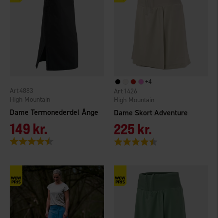
+
4
4883
1426
High Mountain
High Mountain
Dame Termonederdel Ånge
Dame Skort Adventure
149 kr.
225 kr.
Vurdering:
4.5 ud af 5 stjerner
Vurdering:
4.7 ud af 5 stjerner