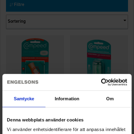
Filtre
Sortering
Samtycke
Information
Om
7576
7562
Compeed
Compeed
Compees Blister Plasters Medium
Compeed Anti Blister Stick
Denna webbplats använder cookies
59 kr.
65 kr.
Vi använder enhetsidentifierare för att anpassa innehållet
Vurdering:
5.0 ud af 5 stjerner
Vurdering:
3.3 ud af 5 stjerner