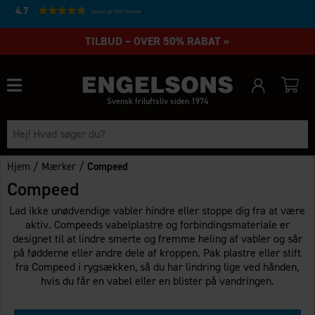
4.7
Baseret på 27231 stemmer
TILBUD – OVER 50% RABAT »
Svensk friluftsliv siden 1974
/
/
Hjem
Mærker
Compeed
Compeed
Lad ikke unødvendige vabler hindre eller stoppe dig fra at være
aktiv. Compeeds vabelplastre og forbindingsmateriale er
designet til at lindre smerte og fremme heling af vabler og sår
på fødderne eller andre dele af kroppen. Pak plastre eller stift
fra Compeed i rygsækken, så du har lindring lige ved hånden,
hvis du får en vabel eller en blister på vandringen.