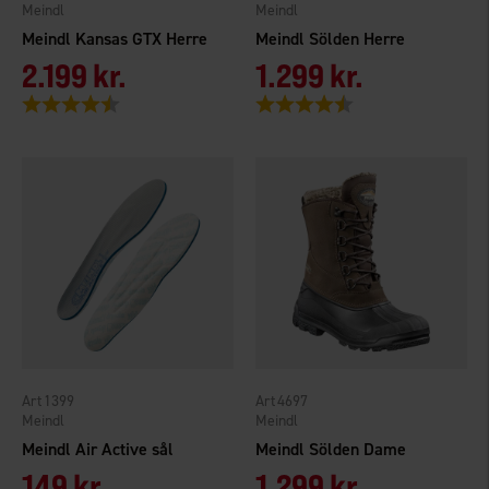
Meindl
Meindl
Meindl Kansas GTX Herre
Meindl Sölden Herre
2.199 kr.
1.299 kr.
Vurdering:
4.7 ud af 5 stjerner
Vurdering:
4.5 ud af 5 stjerner
1399
4697
Meindl
Meindl
Meindl Air Active sål
Meindl Sölden Dame
149 kr.
1.299 kr.