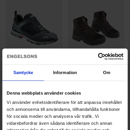
1092
2891
Meindl
Meindl
Samtycke
Information
Om
Meindl Lite Trail GTX Herre
Meindl Kansas GTX Dame
1.499 kr.
2.199 kr.
Denna webbplats använder cookies
Vurdering:
4.6 ud af 5 stjerner
Vurdering:
4.7 ud af 5 stjerner
Vi använder enhetsidentifierare för att anpassa innehållet
och annonserna till användarna, tillhandahålla funktioner
för sociala medier och analysera vår trafik. Vi
vidarebefordrar även sådana identifierare och annan