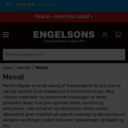
4.7
Baseret på 27231 stemmer
TILBUD – OVER 50% RABAT »
Svensk friluftsliv siden 1974
/
/
Hjem
Mærker
Meindl
Meindl
Meindl tilbyder et bredt udvalg af Vandrestøvler & Sko, som er
særligt udviklet til at imødekomme friluftslivets krav. Med
robuste materialer og avancerede teknologier er deres
produkter skabt til at give optimalt støtte, komfort og
beskyttelse i alle terræner og vejrforhold. Deres unikke
sålesystem giver stabilitet på ujævnt underlag og dæmpning ved
længere vandringer, hvilket reducerer belastninger på fødder og
led.