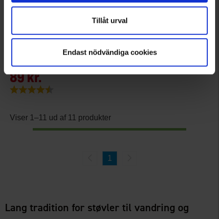
Tillåt urval
1090
Meindl
Endast nödvändiga cookies
Meindl Sportvoks
89 kr.
Vurdering:
4.5 ud af 5 stjerner
Viser 1–11 ud af 11 produkter
1
Lang tradition for støvler til vandring og