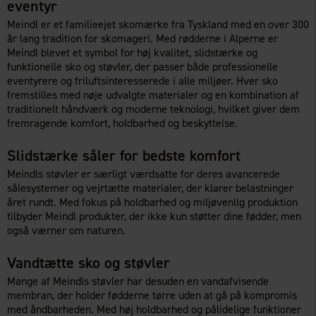
eventyr
Meindl er et familieejet skomærke fra Tyskland med en over 300
år lang tradition for skomageri. Med rødderne i Alperne er
Meindl blevet et symbol for høj kvalitet, slidstærke og
funktionelle sko og støvler, der passer både professionelle
eventyrere og friluftsinteresserede i alle miljøer. Hver sko
fremstilles med nøje udvalgte materialer og en kombination af
traditionelt håndværk og moderne teknologi, hvilket giver dem
fremragende komfort, holdbarhed og beskyttelse.
Slidstærke såler for bedste komfort
Meindls støvler er særligt værdsatte for deres avancerede
sålesystemer og vejrtætte materialer, der klarer belastninger
året rundt. Med fokus på holdbarhed og miljøvenlig produktion
tilbyder Meindl produkter, der ikke kun støtter dine fødder, men
også værner om naturen.
Vandtætte sko og støvler
Mange af Meindls støvler har desuden en vandafvisende
membran, der holder fødderne tørre uden at gå på kompromis
med åndbarheden. Med høj holdbarhed og pålidelige funktioner