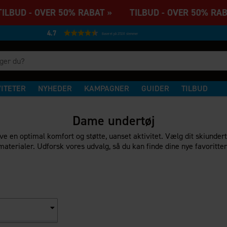
BUD - OVER 50% RABAT » TILBUD - OVER 50% RAB
4.7
Baseret på 27231 stemmer
VITETER
NYHEDER
KAMPAGNER
GUIDER
TILBUD
Dame undertøj
ive en optimal komfort og støtte, uanset aktivitet. Vælg dit skiunder
materialer. Udforsk vores udvalg, så du kan finde dine nye favoritter