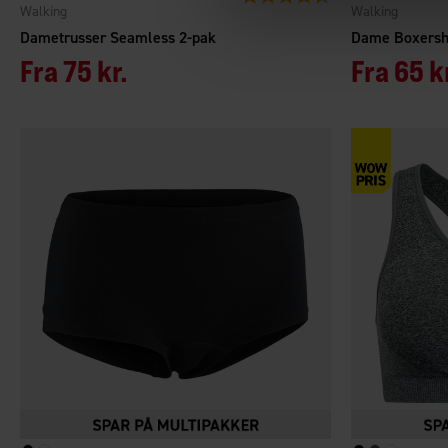
Walking
Walking
Dametrusser Seamless 2-pak
Dame Boxersh
Fra
75 kr.
Fra
65 k