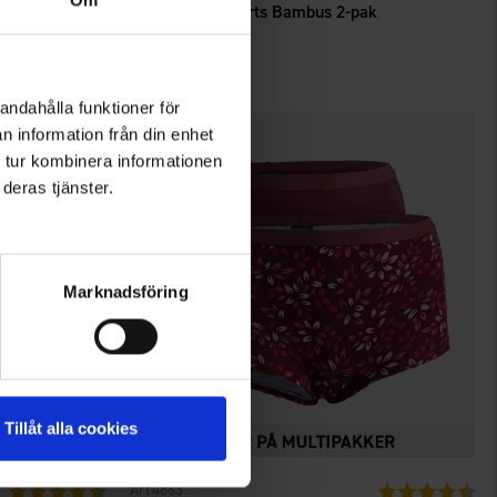
Om
Dame top med knaplukning bagpå Seamless
Dame Boxershorts Bambus 2-pak
Fra
59 kr.
andahålla funktioner för
n information från din enhet
 tur kombinera informationen
deras tjänster.
Marknadsföring
Tillåt alla cookies
4863
Vurdering:
4.2 ud af 5 stjerner
Vurdering:
4.2