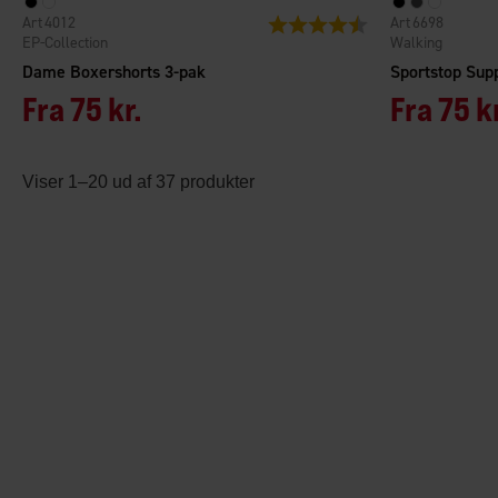
4012
6698
Vurdering:
4.4 ud af 5 stjerner
EP-Collection
Walking
Dame Boxershorts 3-pak
Sportstop Sup
Fra
75 kr.
Fra
75 k
Viser 1–20 ud af 37 produkter