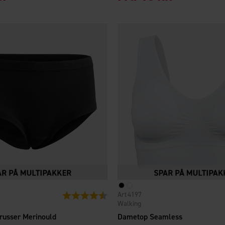
4197
Vurdering:
4.8 ud af 5 stjerner
Walking
russer Merinould
Dametop Seamless