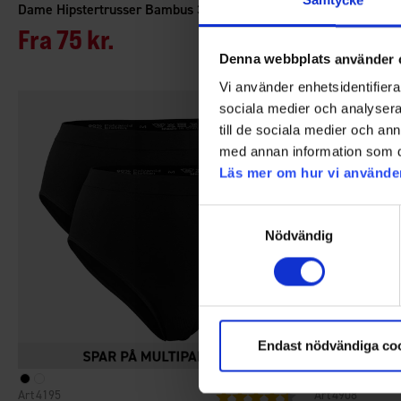
Samtycke
Dame Hipstertrusser Bambus 3-pak
Dame Boxersh
Fra
75 kr.
49 kr.
95 
Denna webbplats använder 
Vi använder enhetsidentifierar
sociala medier och analysera 
till de sociala medier och a
med annan information som du 
Läs mer om hur vi använde
Samtyckesval
Nödvändig
Endast nödvändiga co
4195
4908
Vurdering:
4.6 ud af 5 stjerner