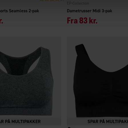
EP-Collection
orts Seamless 2-pak
Dametrusser Midi 3-pak
r.
Fra
83 kr.