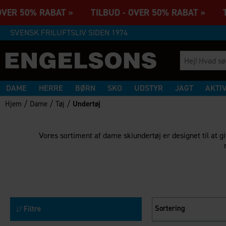
VER 50% RABAT » TILBUD - OVER 50% RABAT » TIL
SVENSK FRILUFTSLIV SIDEN 1974
DAME
HERRE
BØRN
SKO
UDSTYR
JAGT
AKTI
/
/
/
Hjem
Dame
Tøj
Undertøj
Vores sortiment af dame skiundertøj er designet til at g
Sortering
Filtre