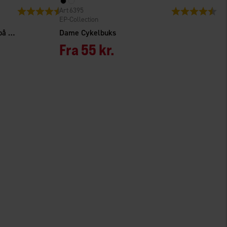
6395
Vurdering:
4.5 ud af 5 stjerner
Vurdering:
4.3
EP-Collection
Dame top med knaplukning bagpå Seamless
Dame Cykelbuks
Fra
55 kr.