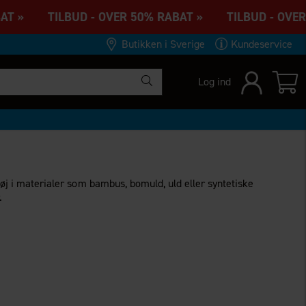
AT » TILBUD - OVER 50% RABAT » TILBUD - OVER 
Butikken i Sverige
Kundeservice
Log ind
tøj i materialer som bambus, bomuld, uld eller syntetiske
.