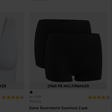
4908
Vurdering:
4.3 ud af 5 stjerner
Vurdering:
4
Walking
Dame Boxershorts Seamless 2-pak