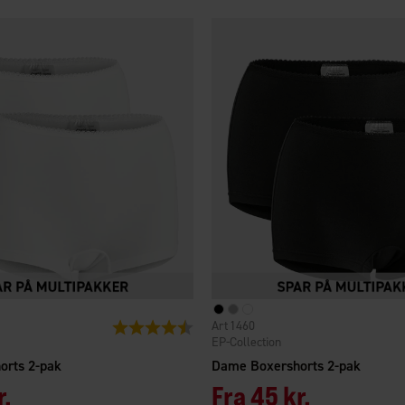
1460
Vurdering:
4.1 ud af 5 stjerner
EP-Collection
orts 2-pak
Dame Boxershorts 2-pak
r.
Fra
45 kr.