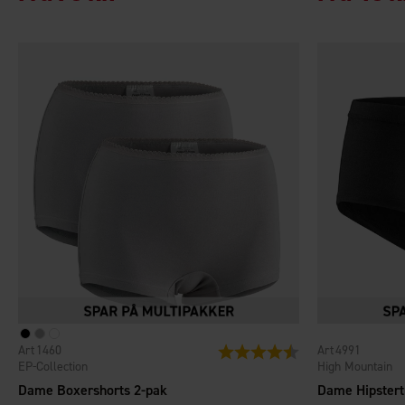
1460
4991
Vurdering:
4.1 ud af 5 stjerner
EP-Collection
High Mountain
Dame Boxershorts 2-pak
Dame Hipstert