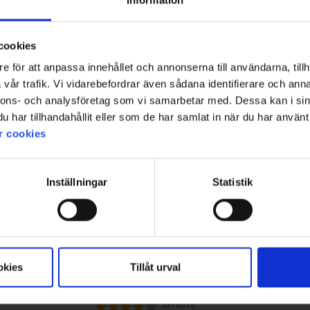
Information
orts 2-pak
Fra
95 kr.
kr.
cookies
e för att anpassa innehållet och annonserna till användarna, tillh
vår trafik. Vi vidarebefordrar även sådana identifierare och anna
nnons- och analysföretag som vi samarbetar med. Dessa kan i sin
har tillhandahållit eller som de har samlat in när du har använt 
r cookies
Inställningar
Statistik
okies
Tillåt urval
4014
Vurdering:
4.0 ud af 5 stjerner