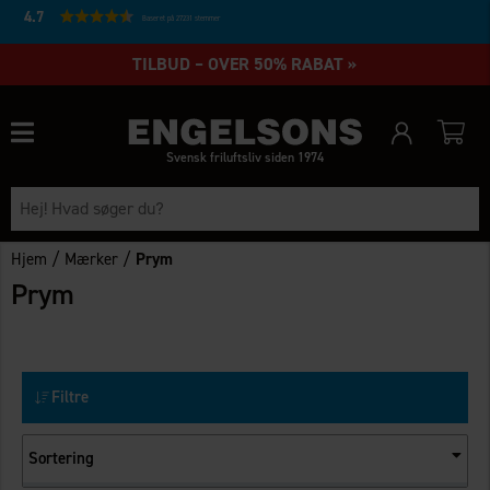
4.7
Baseret på 27231 stemmer
TILBUD – OVER 50% RABAT »
Svensk friluftsliv siden 1974
/
/
Hjem
Mærker
Prym
Prym
Filtre
Sortering