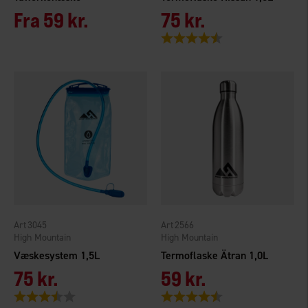
Fra
59 kr.
75 kr.
Vurdering:
4.5 ud af 5 stjerner
3045
2566
High Mountain
High Mountain
Væskesystem 1,5L
Termoflaske Ätran 1,0L
75 kr.
59 kr.
Vurdering:
3.4 ud af 5 stjerner
Vurdering:
4.6 ud af 5 stjerner