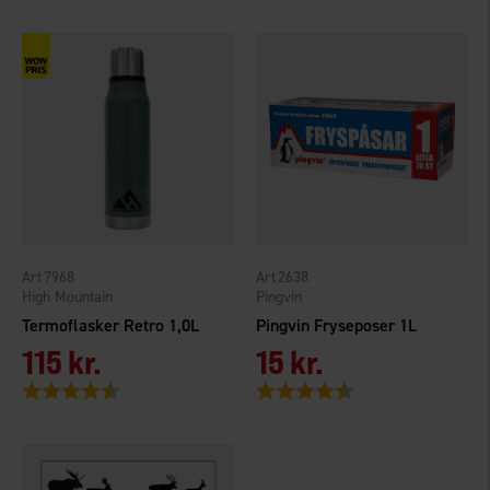
7968
2638
High Mountain
Pingvin
Termoflasker Retro 1,0L
Pingvin Fryseposer 1L
115 kr.
15 kr.
Vurdering:
4.7 ud af 5 stjerner
Vurdering:
4.9 ud af 5 stjerner