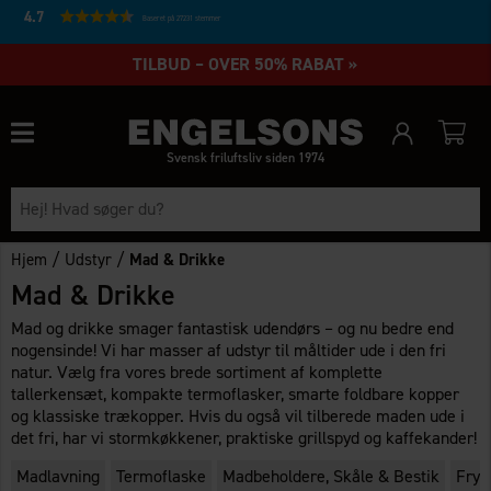
4.7
Baseret på 27231 stemmer
TILBUD – OVER 50% RABAT »
Svensk friluftsliv siden 1974
/
/
Hjem
Udstyr
Mad & Drikke
Mad & Drikke
Mad og drikke smager fantastisk udendørs – og nu bedre end
nogensinde! Vi har masser af udstyr til måltider ude i den fri
natur. Vælg fra vores brede sortiment af komplette
tallerkensæt, kompakte termoflasker, smarte foldbare kopper
og klassiske trækopper. Hvis du også vil tilberede maden ude i
det fri, har vi stormkøkkener, praktiske grillspyd og kaffekander!
Madlavning
Termoflaske
Madbeholdere, Skåle & Bestik
Frys