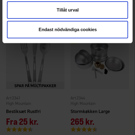
75 kr.
75 kr.
Tillåt urval
Vurdering:
3.8 ud af 5 stjerner
Vurdering:
4.3 ud af 5 stjerner
Endast nödvändiga cookies
2341
2344
High Mountain
High Mountain
Bestiksæt Rustfri
Stormkøkken Large
Fra
25 kr.
265 kr.
Vurdering:
4.6 ud af 5 stjerner
Vurdering:
4.1 ud af 5 stjerner