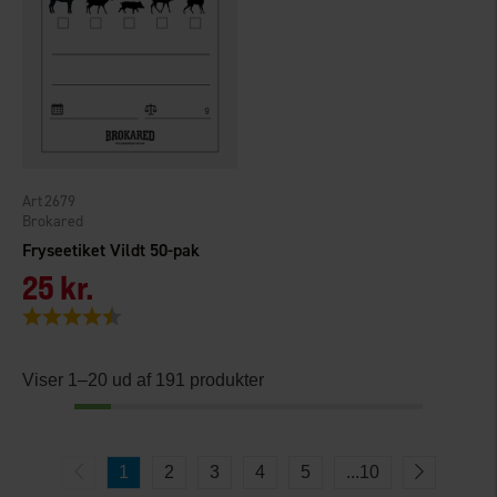
2679
Brokared
Fryseetiket Vildt 50-pak
25 kr.
Vurdering:
4.6 ud af 5 stjerner
Viser 1–20 ud af 191 produkter
1
2
3
4
5
...
10