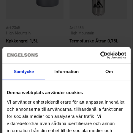
2345
2565
High Mountain
High Mountain
Køkkengrej 1,5L
Termoflaske Ätran 0,75L
189 kr.
50 kr.
Vurdering:
4.6 ud af 5 stjerner
Samtycke
Information
Om
Denna webbplats använder cookies
Vi använder enhetsidentifierare för att anpassa innehållet
och annonserna till användarna, tillhandahålla funktioner
för sociala medier och analysera vår trafik. Vi
vidarebefordrar även sådana identifierare och annan
information från din enhet till de sociala medier och